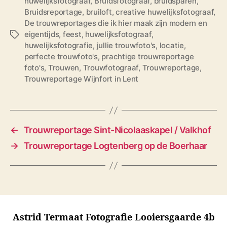
huwelijksfotograaf
,
Bruidsfotograaf
,
bruidsparen
,
Bruidsreportage
,
bruiloft
,
creative huwelijksfotograaf
,
De trouwreportages die ik hier maak zijn modern en
eigentijds
,
feest
,
huwelijksfotograaf
,
T
huwelijksfotografie
,
jullie trouwfoto's
,
locatie
,
a
perfecte trouwfoto's
,
prachtige trouwreportage
g
foto's
,
Trouwen
,
Trouwfotograaf
,
Trouwreportage
,
s
Trouwreportage Wijnfort in Lent
←
Trouwreportage Sint-Nicolaaskapel / Valkhof
→
Trouwreportage Logtenberg op de Boerhaar
Astrid Termaat Fotografie Looiersgaarde 4b