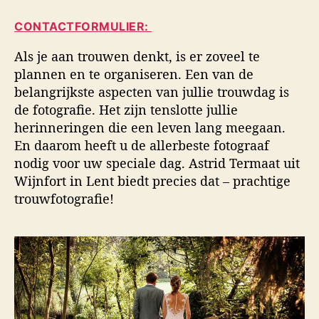
i
a
d
d
CONTACTFORMULIER:
u
a
s
t
t
f
Als je aan trouwen denkt, is er zoveel te
e
u
o
plannen en te organiseren. Een van de
u
m
t
belangrijkste aspecten van jullie trouwdag is
r
o
de fotografie. Het zijn tenslotte jullie
g
herinneringen die een leven lang meegaan.
r
a
En daarom heeft u de allerbeste fotograaf
f
nodig voor uw speciale dag. Astrid Termaat uit
i
Wijnfort in Lent biedt precies dat – prachtige
e
trouwfotografie!