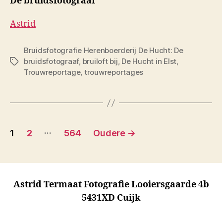
De bruidsfotograaf
Astrid
Bruidsfotografie Herenboerderij De Hucht: De
bruidsfotograaf
,
bruiloft bij
,
De Hucht in Elst
,
Tags
Trouwreportage
,
trouwreportages
Berichten
…
1
2
564
Oudere
→
paginering
Astrid Termaat Fotografie Looiersgaarde 4b
5431XD Cuijk