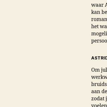
waar A
kan be
romant
het wa
mogeli
persoo
ASTRID
Om jul
werkwi
bruids
aan de
zodat 
voelen