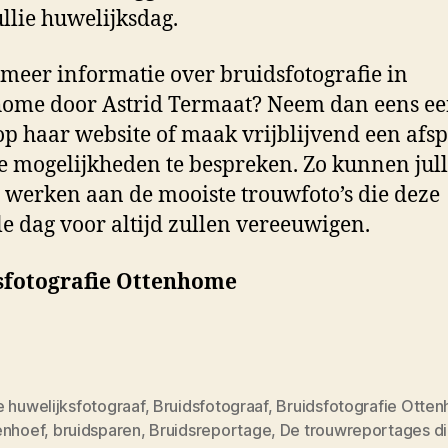
ullie huwelijksdag.
 meer informatie over bruidsfotografie in
ome door Astrid Termaat? Neem dan eens e
 op haar website of maak vrijblijvend een afs
e mogelijkheden te bespreken. Zo kunnen jull
werken aan de mooiste trouwfoto’s die deze
le dag voor altijd zullen vereeuwigen.
sfotografie Ottenhome
e huwelijksfotograaf
,
Bruidsfotograaf
,
Bruidsfotografie Otten
enhoef
,
bruidsparen
,
Bruidsreportage
,
De trouwreportages die