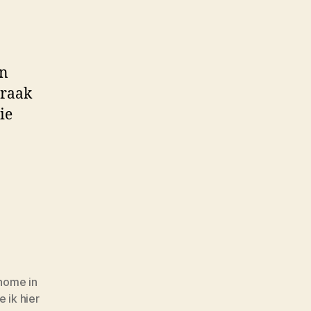
en
praak
ie
home in
 ik hier