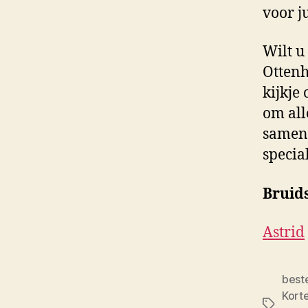
voor j
Wilt u
Ottenh
kijkje
om all
samen 
specia
Bruid
Astrid
best
Kort
Tags