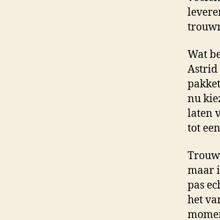
leveren
trouwr
Wat be
Astrid
pakket 
nu kie
laten 
tot ee
Trouwe
maar i
pas ec
het va
moment