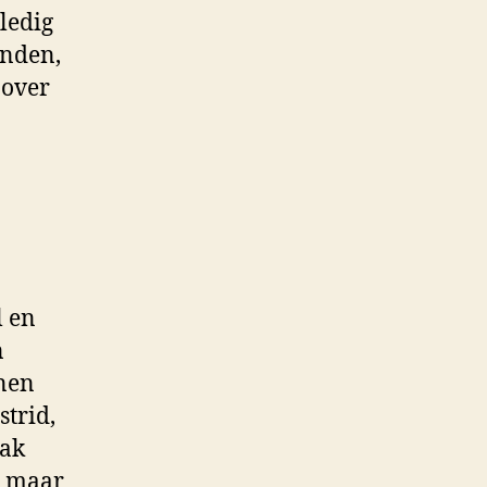
lledig
anden,
 over
l en
n
nnen
trid,
mak
, maar