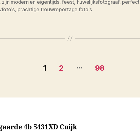
zijn modern en eigentijds
,
feest
,
huwelijksfotograaf
,
perfect
wfoto's
,
prachtige trouwreportage foto's
…
1
2
98
sgaarde 4b 5431XD Cuijk