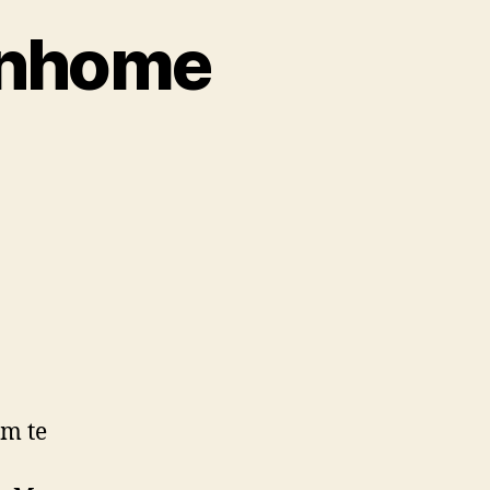
tenhome
om te