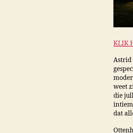
KLIK 
Astrid
gespec
modern
weet z
die ju
intiem
dat al
Ottenh