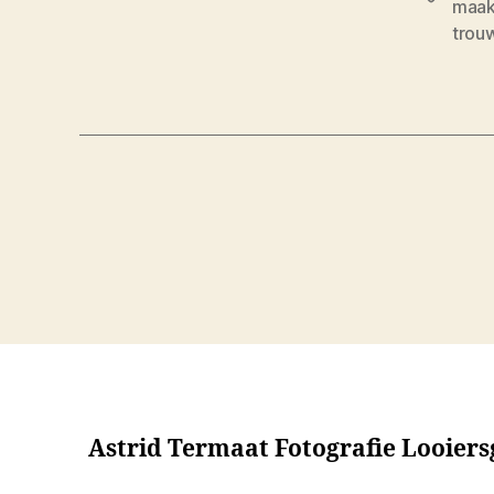
maak 
trou
Berichten
paginering
Astrid Termaat Fotografie Looier