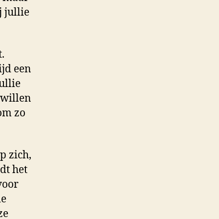
 jullie
.
ijd een
ullie
 willen
 om zo
p zich,
dt het
voor
ie
ze