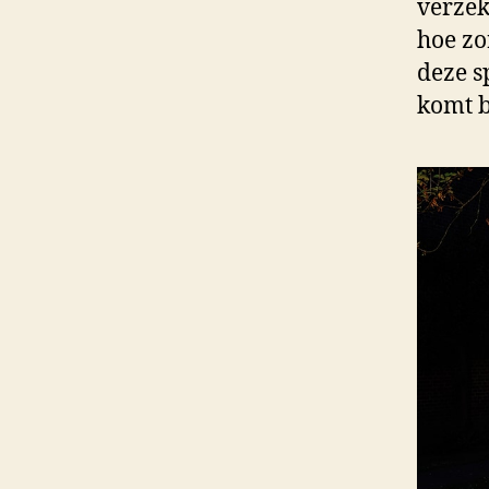
verzek
hoe zo
deze s
komt b