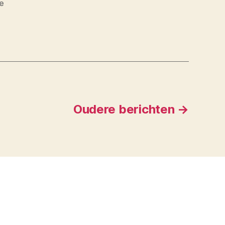
e
Oudere
berichten
→