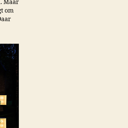
d. Maar
gt om
Daar