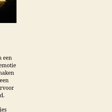
n een
 emotie
 maken
 een
ervoor
d.
ies