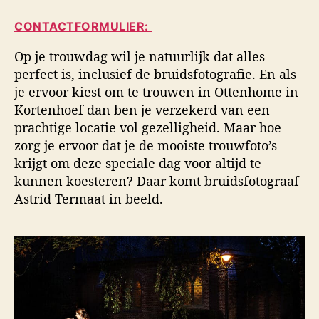
i
a
d
d
CONTACTFORMULIER:
u
a
s
t
t
f
Op je trouwdag wil je natuurlijk dat alles
e
u
o
perfect is, inclusief de bruidsfotografie. En als
u
m
t
je ervoor kiest om te trouwen in Ottenhome in
r
o
Kortenhoef dan ben je verzekerd van een
g
prachtige locatie vol gezelligheid. Maar hoe
r
a
zorg je ervoor dat je de mooiste trouwfoto’s
f
krijgt om deze speciale dag voor altijd te
i
kunnen koesteren? Daar komt bruidsfotograaf
e
Astrid Termaat in beeld.