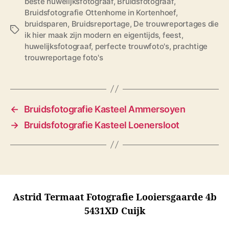
beste huwelijksfotograaf
,
Bruidsfotograaf
,
Bruidsfotografie Ottenhome in Kortenhoef
,
bruidsparen
,
Bruidsreportage
,
De trouwreportages die
T
ik hier maak zijn modern en eigentijds
,
feest
,
a
huwelijksfotograaf
,
perfecte trouwfoto's
,
prachtige
g
trouwreportage foto's
s
←
Bruidsfotografie Kasteel Ammersoyen
→
Bruidsfotografie Kasteel Loenersloot
Astrid Termaat Fotografie Looiersgaarde 4b
5431XD Cuijk