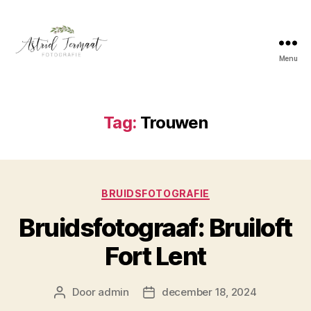
Menu
Astrid
Termaat
Bruidsfotografie
Tag:
Trouwen
Categorieën
BRUIDSFOTOGRAFIE
Bruidsfotograaf: Bruiloft
Fort Lent
Door
admin
december 18, 2024
Berichtauteur
Berichtdatum