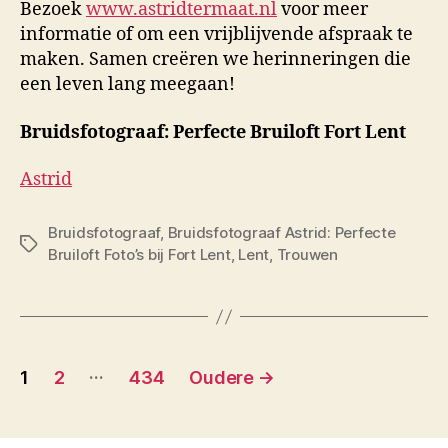
Bezoek
www.astridtermaat.nl
voor meer
informatie of om een vrijblijvende afspraak te
maken. Samen creëren we herinneringen die
een leven lang meegaan!
Bruidsfotograaf: Perfecte Bruiloft Fort Lent
Astrid
Bruidsfotograaf
,
Bruidsfotograaf Astrid: Perfecte
Tags
Bruiloft Foto’s bij Fort Lent
,
Lent
,
Trouwen
Berichten
…
1
2
434
Oudere
→
paginering