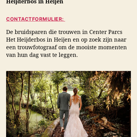
Heijderbos in Heijen
i
a
d
d
u
a
s
CONTACTFORMULIER:
t
t
f
e
u
o
De bruidsparen die trouwen in Center Parcs
u
m
t
Het Heijderbos in Heijen en op zoek zijn naar
r
o
een trouwfotograaf om de mooiste momenten
g
van hun dag vast te leggen.
r
a
f
i
e