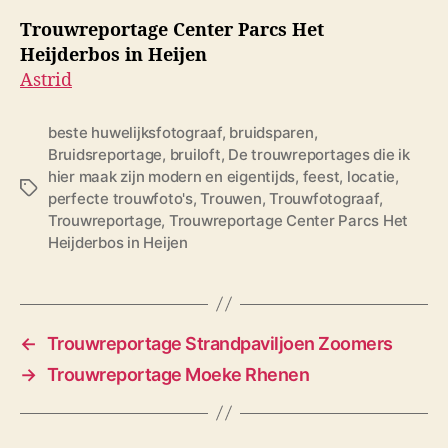
Trouwreportage Center Parcs Het
Heijderbos in Heijen
Astrid
beste huwelijksfotograaf
,
bruidsparen
,
Bruidsreportage
,
bruiloft
,
De trouwreportages die ik
hier maak zijn modern en eigentijds
,
feest
,
locatie
,
T
perfecte trouwfoto's
,
Trouwen
,
Trouwfotograaf
,
a
Trouwreportage
,
Trouwreportage Center Parcs Het
g
Heijderbos in Heijen
s
←
Trouwreportage Strandpaviljoen Zoomers
→
Trouwreportage Moeke Rhenen