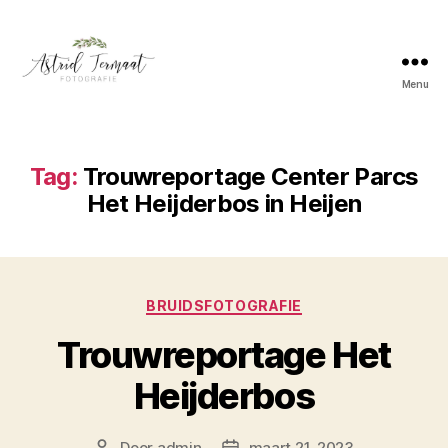
Menu
Astrid
Termaat
Bruidsfotografie
Tag:
Trouwreportage Center Parcs
Het Heijderbos in Heijen
Categorieën
BRUIDSFOTOGRAFIE
Trouwreportage Het
Heijderbos
Door
admin
maart 21, 2023