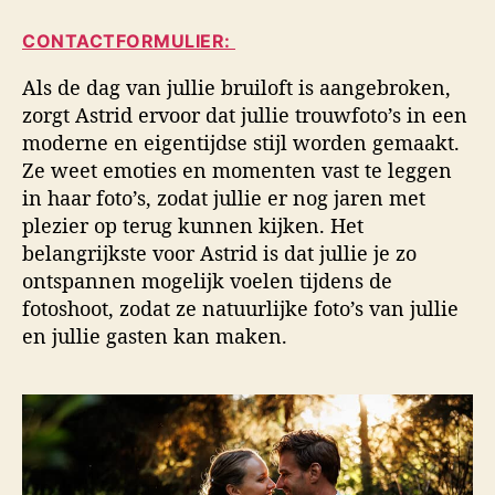
i
a
d
d
CONTACTFORMULIER:
u
a
s
t
t
f
Als de dag van jullie bruiloft is aangebroken,
e
u
o
zorgt Astrid ervoor dat jullie trouwfoto’s in een
u
m
t
moderne en eigentijdse stijl worden gemaakt.
r
o
Ze weet emoties en momenten vast te leggen
g
in haar foto’s, zodat jullie er nog jaren met
r
a
plezier op terug kunnen kijken. Het
f
belangrijkste voor Astrid is dat jullie je zo
i
ontspannen mogelijk voelen tijdens de
e
fotoshoot, zodat ze natuurlijke foto’s van jullie
en jullie gasten kan maken.