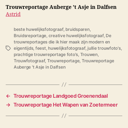
Trouwreportage Auberge ’t Asje in Dalfsen
Astrid
beste huwelijksfotograaf
,
bruidsparen
,
Bruidsreportage
,
creative huwelijksfotograaf
,
De
trouwreportages die ik hier maak zijn modern en
eigentijds
,
feest
,
huwelijksfotograaf
,
jullie trouwfoto's
,
T
prachtige trouwreportage foto's
,
Trouwen
,
a
Trouwfotograaf
,
Trouwreportage
,
Trouwreportage
g
Auberge 't Asje in Dalfsen
s
←
Trouwreportage Landgoed Groenendaal
→
Trouwreportage Het Wapen van Zoetermeer