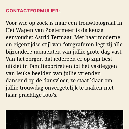
i
a
d
d
CONTACTFORMULIER:
u
a
s
t
t
f
Voor wie op zoek is naar een trouwfotograaf in
e
u
o
Het Wapen van Zoetermeer is de keuze
u
m
t
eenvoudig: Astrid Termaat. Met haar moderne
r
o
en eigentijdse stijl van fotograferen legt zij alle
g
bijzondere momenten van jullie grote dag vast.
r
a
Van het zorgen dat iedereen er op zijn best
f
uitziet in familieportretten tot het vastleggen
i
van leuke beelden van jullie vrienden
e
dansend op de dansvloer, ze staat klaar om
jullie trouwdag onvergetelijk te maken met
haar prachtige foto’s.