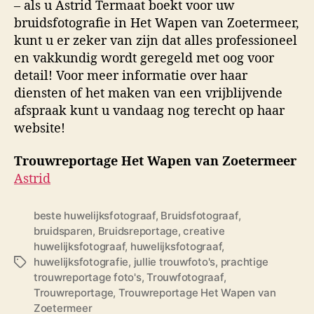
– als u Astrid Termaat boekt voor uw
bruidsfotografie in Het Wapen van Zoetermeer,
kunt u er zeker van zijn dat alles professioneel
en vakkundig wordt geregeld met oog voor
detail! Voor meer informatie over haar
diensten of het maken van een vrijblijvende
afspraak kunt u vandaag nog terecht op haar
website!
Trouwreportage Het Wapen van Zoetermeer
Astrid
beste huwelijksfotograaf
,
Bruidsfotograaf
,
bruidsparen
,
Bruidsreportage
,
creative
huwelijksfotograaf
,
huwelijksfotograaf
,
huwelijksfotografie
,
jullie trouwfoto's
,
prachtige
T
trouwreportage foto's
,
Trouwfotograaf
,
a
Trouwreportage
,
Trouwreportage Het Wapen van
g
Zoetermeer
s