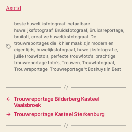
Astrid
beste huwelijksfotograaf
,
betaalbare
huwelijksfotograaf
,
Bruidsfotograaf
,
Bruidsreportage
,
bruiloft
,
creative huwelijksfotograaf
,
De
trouwreportages die ik hier maak zijn modern en
T
eigentijds
,
huwelijksfotograaf
,
huwelijksfotografie
,
a
jullie trouwfoto's
,
perfecte trouwfoto's
,
prachtige
g
trouwreportage foto's
,
Trouwen
,
Trouwfotograaf
,
s
Trouwreportage
,
Trouwreportage 't Boshuys in Best
←
Trouwreportage Bilderberg Kasteel
Vaalsbroek
→
Trouwreportage Kasteel Sterkenburg