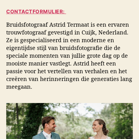
i
a
d
d
CONTACTFORMULIER:
u
a
s
t
t
f
Bruidsfotograaf Astrid Termaat is een ervaren
e
u
o
trouwfotograaf gevestigd in Cuijk, Nederland.
u
m
t
Ze is gespecialiseerd in een moderne en
r
o
eigentijdse stijl van bruidsfotografie die de
g
speciale momenten van jullie grote dag op de
r
a
mooiste manier vastlegt. Astrid heeft een
f
passie voor het vertellen van verhalen en het
i
creëren van herinneringen die generaties lang
e
meegaan.