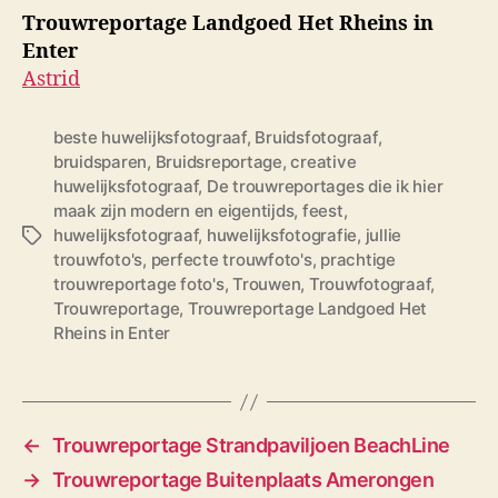
Trouwreportage Landgoed Het Rheins in
Enter
Astrid
beste huwelijksfotograaf
,
Bruidsfotograaf
,
bruidsparen
,
Bruidsreportage
,
creative
huwelijksfotograaf
,
De trouwreportages die ik hier
maak zijn modern en eigentijds
,
feest
,
huwelijksfotograaf
,
huwelijksfotografie
,
jullie
T
trouwfoto's
,
perfecte trouwfoto's
,
prachtige
a
trouwreportage foto's
,
Trouwen
,
Trouwfotograaf
,
g
Trouwreportage
,
Trouwreportage Landgoed Het
s
Rheins in Enter
←
Trouwreportage Strandpaviljoen BeachLine
→
Trouwreportage Buitenplaats Amerongen