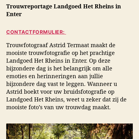
i
Trouwreportage Landgoed Het Rheins in
h
h
d
t
t
Enter
s
a
d
f
u
a
o
CONTACTFORMULIER:
t
t
t
e
u
o
Trouwfotograaf Astrid Termaat maakt de
u
m
g
mooiste trouwfotografie op het prachtige
r
r
Landgoed Het Rheins in Enter. Op deze
a
bijzondere dag is het belangrijk om alle
f
emoties en herinneringen aan jullie
i
e
bijzondere dag vast te leggen. Wanneer u
Astrid boekt voor uw bruidsfotografie op
Landgoed Het Rheins, weet u zeker dat zij de
mooiste foto’s van uw trouwdag maakt.