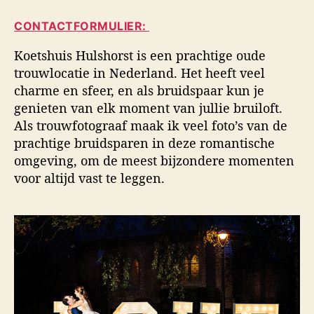
i
a
d
d
CONTACTFORMULIER:
u
a
s
t
t
f
Koetshuis Hulshorst is een prachtige oude
e
u
o
trouwlocatie in Nederland. Het heeft veel
u
m
t
charme en sfeer, en als bruidspaar kun je
r
o
genieten van elk moment van jullie bruiloft.
g
Als trouwfotograaf maak ik veel foto’s van de
r
a
prachtige bruidsparen in deze romantische
f
omgeving, om de meest bijzondere momenten
i
voor altijd vast te leggen.
e