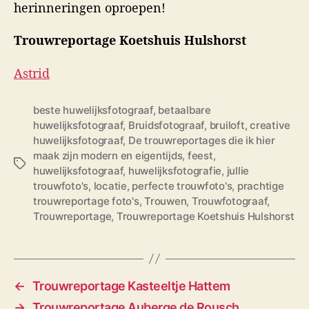
herinneringen oproepen!
Trouwreportage Koetshuis Hulshorst
Astrid
beste huwelijksfotograaf
,
betaalbare
huwelijksfotograaf
,
Bruidsfotograaf
,
bruiloft
,
creative
huwelijksfotograaf
,
De trouwreportages die ik hier
maak zijn modern en eigentijds
,
feest
,
T
huwelijksfotograaf
,
huwelijksfotografie
,
jullie
a
trouwfoto's
,
locatie
,
perfecte trouwfoto's
,
prachtige
g
trouwreportage foto's
,
Trouwen
,
Trouwfotograaf
,
s
Trouwreportage
,
Trouwreportage Koetshuis Hulshorst
←
Trouwreportage Kasteeltje Hattem
→
Trouwreportage Auberge de Rousch