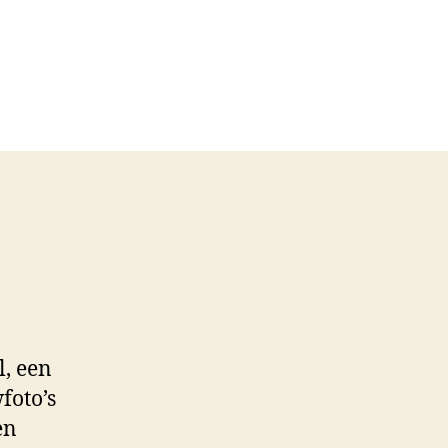
l, een
foto’s
en