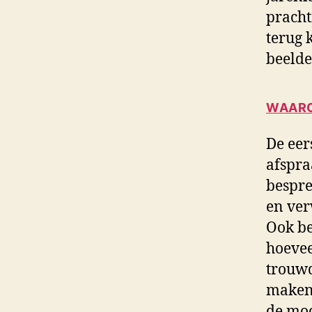
pracht
terug 
beelde
WAARO
De eer
afspra
bespre
en ver
Ook be
hoevee
trouwd
maken 
de moo