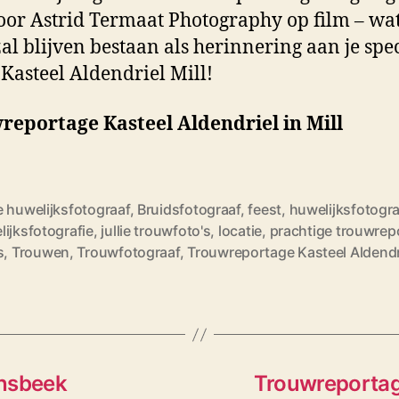
oor Astrid Termaat Photography op film – wa
 zal blijven bestaan als herinnering aan je spe
 Kasteel Aldendriel Mill!
eportage Kasteel Aldendriel in Mill
e huwelijksfotograaf
,
Bruidsfotograaf
,
feest
,
huwelijksfotogra
ijksfotografie
,
jullie trouwfoto's
,
locatie
,
prachtige trouwrep
s
,
Trouwen
,
Trouwfotograaf
,
Trouwreportage Kasteel Aldendrie
onsbeek
Trouwreportag