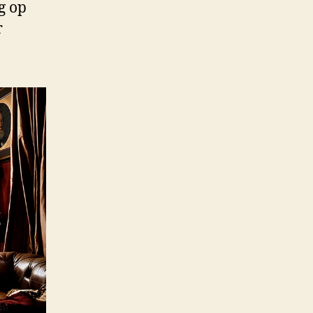
ag op
r