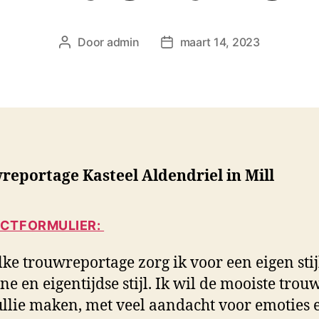
Door
admin
maart 14, 2023
B
B
e
e
r
r
i
i
c
c
h
h
t
t
a
d
eportage Kasteel Aldendriel in Mill
u
a
t
t
e
u
CTFORMULIER:
u
m
r
lke trouwreportage zorg ik voor een eigen stij
e en eigentijdse stijl. Ik wil de mooiste trouw
ullie maken, met veel aandacht voor emoties 