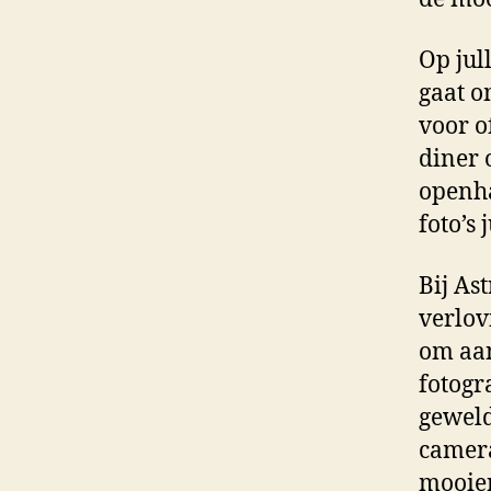
Op jull
gaat o
voor o
diner 
openha
foto’s 
Bij As
verlov
om aan
fotogr
geweld
camera 
mooier