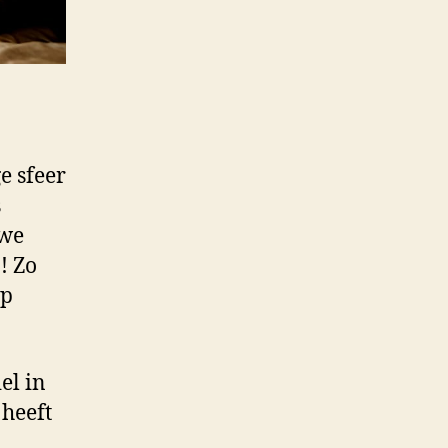
e sfeer
s
 we
! Zo
op
el in
 heeft