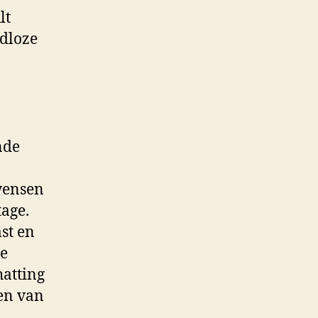
lt
jdloze
nde
 wensen
tage.
st en
ie
hatting
en van