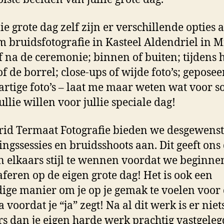
ie grote dag zelf zijn er verschillende opties a
m bruidsfotografie in Kasteel Aldendriel in Mi
f na de ceremonie; binnen of buiten; tijdens 
of de borrel; close-ups of wijde foto’s; geposee
rtige foto’s – laat me maar weten wat voor s
jullie willen voor jullie speciale dag!
trid Termaat Fotografie bieden we desgewenst
ingssessies en bruidsshoots aan. Dit geeft ons 
 elkaars stijl te wennen voordat we beginne
aferen op de eigen grote dag! Het is ook een
ige manier om je op je gemak te voelen voor
voordat je “ja” zegt! Na al dit werk is er niet
s dan je eigen harde werk prachtig vastgeleg