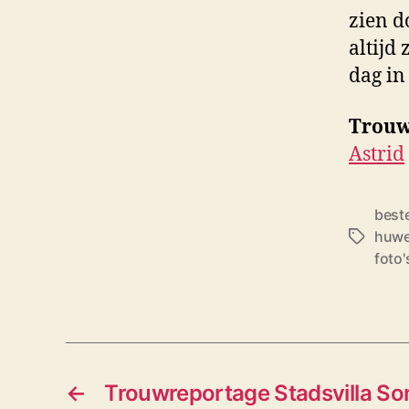
zien d
altijd
dag in
Trouwr
Astrid
best
huwel
T
foto'
a
g
s
←
Trouwreportage Stadsvilla S