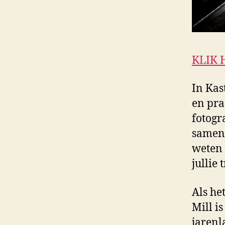
KLIK 
In Kas
en pra
fotogr
samen 
weten 
jullie
Als he
Mill is
jarenl