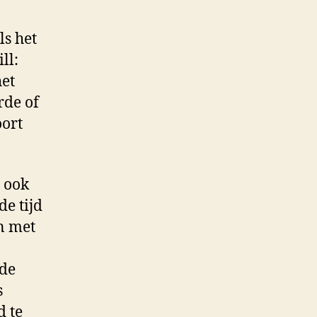
ls het
ll:
het
rde of
oort
 ook
de tijd
n met
 de
s
d te