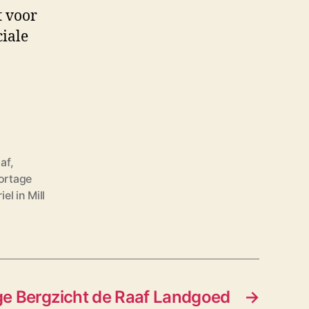
t voor
ciale
af
,
ortage
l in Mill
e Bergzicht de Raaf Landgoed
→