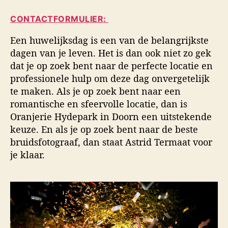
i
a
d
d
CONTACTFORMULIER:
u
a
s
t
t
f
Een huwelijksdag is een van de belangrijkste
e
u
o
dagen van je leven. Het is dan ook niet zo gek
u
m
t
dat je op zoek bent naar de perfecte locatie en
r
o
professionele hulp om deze dag onvergetelijk
g
te maken. Als je op zoek bent naar een
r
a
romantische en sfeervolle locatie, dan is
f
Oranjerie Hydepark in Doorn een uitstekende
i
keuze. En als je op zoek bent naar de beste
e
bruidsfotograaf, dan staat Astrid Termaat voor
je klaar.