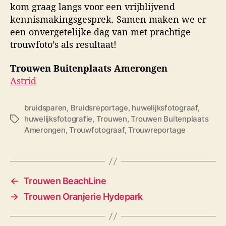
kom graag langs voor een vrijblijvend
kennismakingsgesprek. Samen maken we er
een onvergetelijke dag van met prachtige
trouwfoto’s als resultaat!
Trouwen Buitenplaats Amerongen
Astrid
bruidsparen
,
Bruidsreportage
,
huwelijksfotograaf
,
huwelijksfotografie
,
Trouwen
,
Trouwen Buitenplaats
T
Amerongen
,
Trouwfotograaf
,
Trouwreportage
a
g
s
←
Trouwen BeachLine
→
Trouwen Oranjerie Hydepark