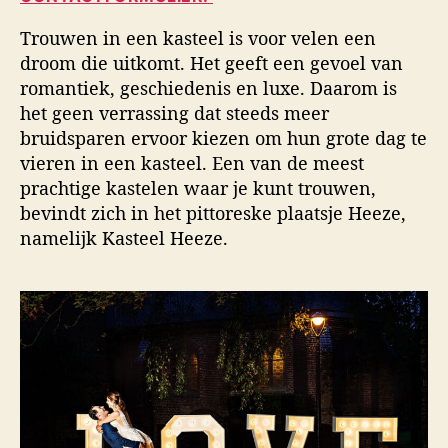
u
a
i
t
t
d
Trouwen in een kasteel is voor velen een
e
u
s
droom die uitkomt. Het geeft een gevoel van
u
m
f
romantiek, geschiedenis en luxe. Daarom is
r
o
het geen verrassing dat steeds meer
t
o
bruidsparen ervoor kiezen om hun grote dag te
g
vieren in een kasteel. Een van de meest
r
prachtige kastelen waar je kunt trouwen,
a
bevindt zich in het pittoreske plaatsje Heeze,
f
namelijk Kasteel Heeze.
i
e