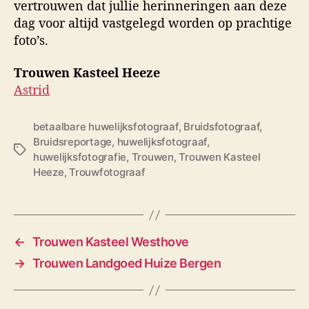
vertrouwen dat jullie herinneringen aan deze
dag voor altijd vastgelegd worden op prachtige
foto’s.
Trouwen Kasteel Heeze
Astrid
betaalbare huwelijksfotograaf
,
Bruidsfotograaf
,
Bruidsreportage
,
huwelijksfotograaf
,
T
huwelijksfotografie
,
Trouwen
,
Trouwen Kasteel
a
Heeze
,
Trouwfotograaf
g
s
←
Trouwen Kasteel Westhove
→
Trouwen Landgoed Huize Bergen