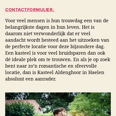
i
a
d
d
CONTACTFORMULIER:
u
a
s
t
t
f
Voor veel mensen is hun trouwdag een van de
e
u
o
belangrijkste dagen in hun leven. Het is
u
m
t
daarom niet verwonderlijk dat er veel
r
o
aandacht wordt besteed aan het uitzoeken van
g
de perfecte locatie voor deze bijzondere dag.
r
a
Een kasteel is voor veel bruidsparen dan ook
f
dé ideale plek om te trouwen. En als je op zoek
i
bent naar zo’n romantische en sfeervolle
e
locatie, dan is Kasteel Aldenghoor in Haelen
absoluut een aanrader.