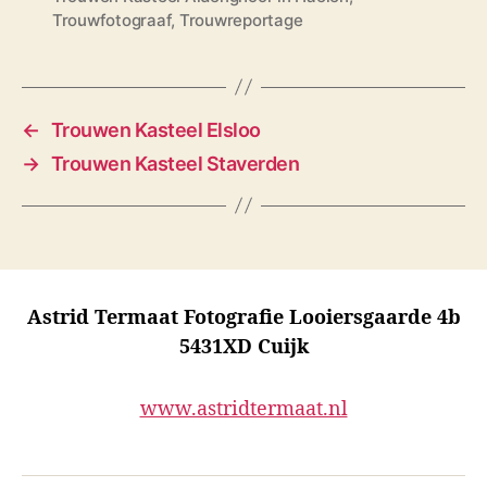
a
Trouwfotograaf
,
Trouwreportage
g
s
←
Trouwen Kasteel Elsloo
→
Trouwen Kasteel Staverden
Astrid Termaat Fotografie Looiersgaarde 4b
5431XD Cuijk
www.astridtermaat.nl