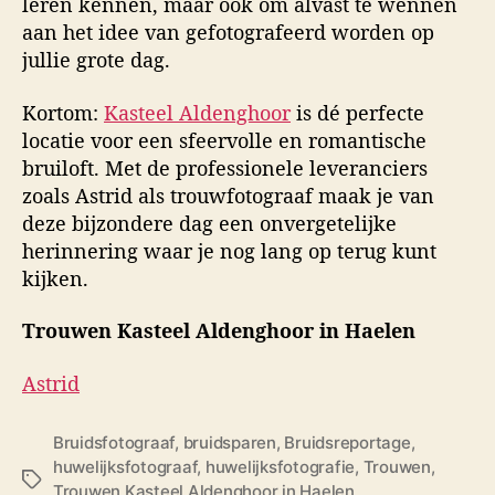
leren kennen, maar ook om alvast te wennen
aan het idee van gefotografeerd worden op
jullie grote dag.
Kortom:
Kasteel Aldenghoor
is dé perfecte
locatie voor een sfeervolle en romantische
bruiloft. Met de professionele leveranciers
zoals Astrid als trouwfotograaf maak je van
deze bijzondere dag een onvergetelijke
herinnering waar je nog lang op terug kunt
kijken.
Trouwen Kasteel Aldenghoor in Haelen
Astrid
Bruidsfotograaf
,
bruidsparen
,
Bruidsreportage
,
huwelijksfotograaf
,
huwelijksfotografie
,
Trouwen
,
T
Trouwen Kasteel Aldenghoor in Haelen
,