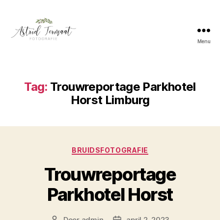
Menu
Astrid
Termaat
Bruidsfotografie
Tag:
Trouwreportage Parkhotel
Horst Limburg
Categorieën
BRUIDSFOTOGRAFIE
Trouwreportage
Parkhotel Horst
Door
admin
april 2, 2023