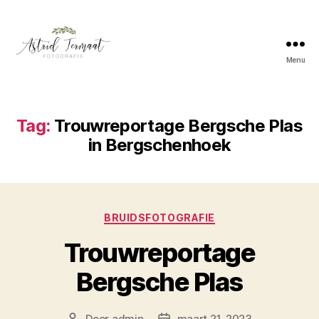
Menu
Astrid
Termaat
Bruidsfotografie
Tag:
Trouwreportage Bergsche Plas
in Bergschenhoek
Categorieën
BRUIDSFOTOGRAFIE
Trouwreportage
Bergsche Plas
Door
admin
maart 21, 2023