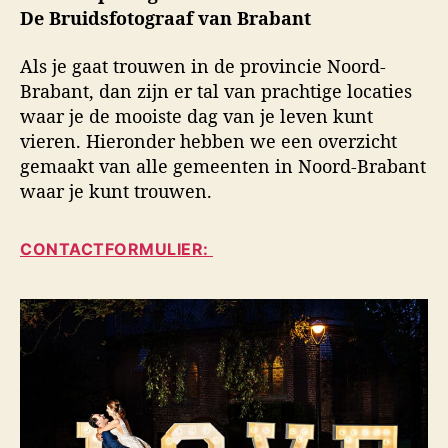
u
a
i
De Bruidsfotograaf van Brabant
t
t
d
e
u
s
Als je gaat trouwen in de provincie Noord-
u
m
f
Brabant, dan zijn er tal van prachtige locaties
r
o
waar je de mooiste dag van je leven kunt
t
o
vieren. Hieronder hebben we een overzicht
g
gemaakt van alle gemeenten in Noord-Brabant
r
waar je kunt trouwen.
a
f
i
CONTACTFORMULIER:
e