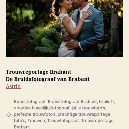
Trouwreportage Brabant
De Bruidsfotograaf van Brabant
Astrid
Bruidsfotograaf
,
Bruidsfotograaf Brabant
,
bruiloft
,
creative huwelijksfotograaf
,
jullie trouwfoto's
,
perfecte trouwfoto's
,
prachtige trouwreportage
T
foto's
,
Trouwen
,
Trouwfotograaf
,
Trouwreportage
a
Brabant
g