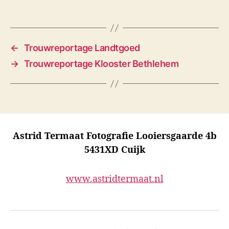
s
←
Trouwreportage Landtgoed
→
Trouwreportage Klooster Bethlehem
Astrid Termaat Fotografie Looiersgaarde 4b
5431XD Cuijk
www.astridtermaat.nl