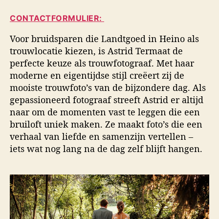
i
a
d
d
CONTACTFORMULIER:
u
a
s
t
t
f
Voor bruidsparen die Landtgoed in Heino als
e
u
o
trouwlocatie kiezen, is Astrid Termaat de
u
m
t
perfecte keuze als trouwfotograaf. Met haar
r
o
moderne en eigentijdse stijl creëert zij de
g
mooiste trouwfoto’s van de bijzondere dag. Als
r
a
gepassioneerd fotograaf streeft Astrid er altijd
f
naar om de momenten vast te leggen die een
i
bruiloft uniek maken. Ze maakt foto’s die een
e
verhaal van liefde en samenzijn vertellen –
iets wat nog lang na de dag zelf blijft hangen.