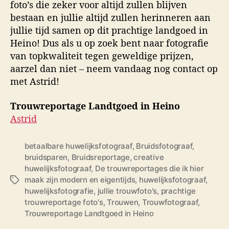
foto’s die zeker voor altijd zullen blijven
bestaan en jullie altijd zullen herinneren aan
jullie tijd samen op dit prachtige landgoed in
Heino! Dus als u op zoek bent naar fotografie
van topkwaliteit tegen geweldige prijzen,
aarzel dan niet – neem vandaag nog contact op
met Astrid!
Trouwreportage Landtgoed in Heino
Astrid
betaalbare huwelijksfotograaf
,
Bruidsfotograaf
,
bruidsparen
,
Bruidsreportage
,
creative
huwelijksfotograaf
,
De trouwreportages die ik hier
maak zijn modern en eigentijds
,
huwelijksfotograaf
,
T
huwelijksfotografie
,
jullie trouwfoto's
,
prachtige
a
trouwreportage foto's
,
Trouwen
,
Trouwfotograaf
,
g
Trouwreportage Landtgoed in Heino
s