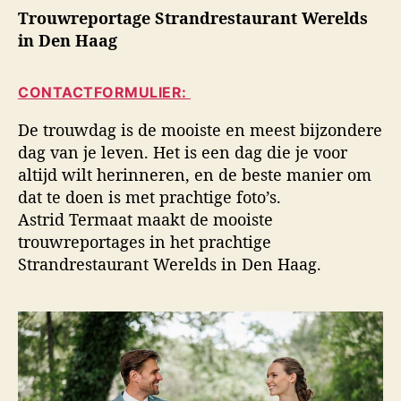
i
Trouwreportage Strandrestaurant Werelds
h
h
d
t
t
in Den Haag
s
a
d
f
u
a
o
CONTACTFORMULIER:
t
t
t
e
u
o
De trouwdag is de mooiste en meest bijzondere
u
m
g
dag van je leven. Het is een dag die je voor
r
r
altijd wilt herinneren, en de beste manier om
a
dat te doen is met prachtige foto’s.
f
Astrid Termaat maakt de mooiste
i
e
trouwreportages in het prachtige
Strandrestaurant Werelds in Den Haag.