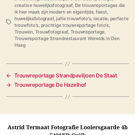
creative huwelijksfotograaf
,
De trouwreportages die
ik hier maak zijn modern en eigentijds
,
feest
,
huwelijksfotograaf
,
jullie trouwfoto's
,
locatie
,
perfecte
T
trouwfoto's
,
prachtige trouwreportage foto's
,
a
Trouwen
,
Trouwfotograaf
,
Trouwreportage
,
g
Trouwreportage Strandrestaurant Werelds in Den
s
Haag
←
Trouwreportage Strandpaviljoen De Staat
→
Trouwreportage De Hazelhof
Astrid Termaat Fotografie Looiersgaarde 4b