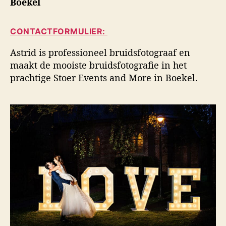
Boekel
i
a
d
d
u
a
s
CONTACTFORMULIER:
t
t
f
e
u
o
Astrid is professioneel bruidsfotograaf en
u
m
t
maakt de mooiste bruidsfotografie in het
r
o
prachtige Stoer Events and More in Boekel.
g
r
a
f
i
e