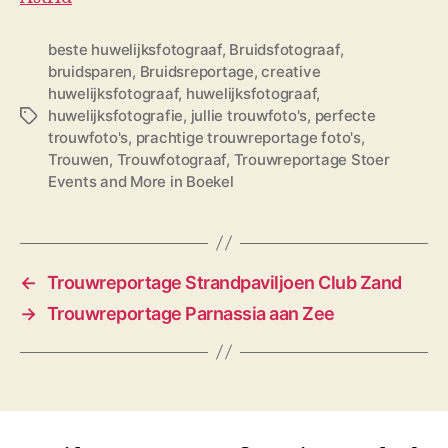
beste huwelijksfotograaf
,
Bruidsfotograaf
,
bruidsparen
,
Bruidsreportage
,
creative
huwelijksfotograaf
,
huwelijksfotograaf
,
huwelijksfotografie
,
jullie trouwfoto's
,
perfecte
T
trouwfoto's
,
prachtige trouwreportage foto's
,
a
Trouwen
,
Trouwfotograaf
,
Trouwreportage Stoer
g
Events and More in Boekel
s
←
Trouwreportage Strandpaviljoen Club Zand
→
Trouwreportage Parnassia aan Zee