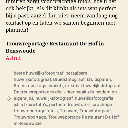
inhuren zorgt voor prachtige foto’s, hoe u het
ook bekijkt! Als dit klinkt als iets wat perfect
bij u past, aarzel dan niet; neem vandaag nog
contact op en laten we samen beginnen met
plannen!
Trouwreportage Restaurant De Hof in
Renswoude
Astrid
beste huwelijksfotograaf
,
betaalbare
huwelijksfotograaf
,
Bruidsfotograaf
,
bruidsparen
,
Bruidsreportage
,
bruiloft
,
creative huwelijksfotograaf
,
De trouwreportages die ik hier maak zijn modern en
eigentijds
,
huwelijksfotograaf
,
huwelijksfotografie
,
T
jullie trouwfoto's
,
perfecte trouwfoto's
,
prachtige
a
trouwreportage foto's
,
Trouwen
,
Trouwfotograaf
,
g
Trouwreportage
,
Trouwreportage Restaurant De Hof
s
in Renswoude