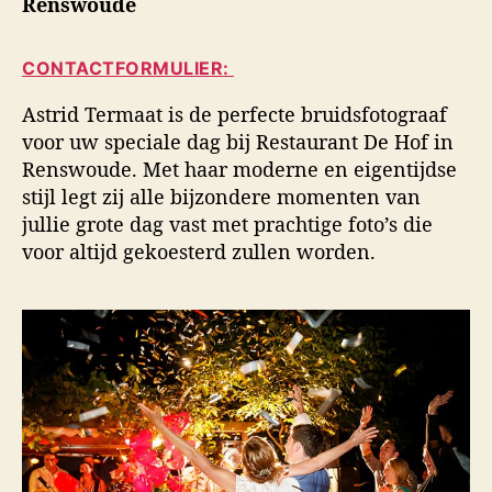
Renswoude
i
a
d
d
u
a
s
CONTACTFORMULIER:
t
t
f
e
u
o
Astrid Termaat is de perfecte bruidsfotograaf
u
m
t
voor uw speciale dag bij Restaurant De Hof in
r
o
Renswoude. Met haar moderne en eigentijdse
g
stijl legt zij alle bijzondere momenten van
r
a
jullie grote dag vast met prachtige foto’s die
f
voor altijd gekoesterd zullen worden.
i
e