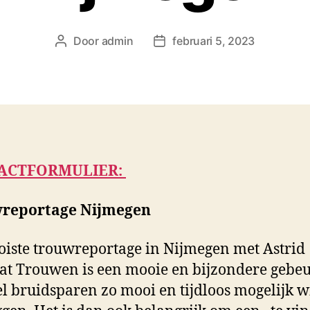
Door
admin
februari 5, 2023
B
B
e
e
r
r
i
i
c
c
h
h
t
t
a
d
ACTFORMULIER:
u
a
t
t
reportage Nijmegen
e
u
u
m
r
iste trouwreportage in Nijmegen met Astrid
t Trouwen is een mooie en bijzondere gebeu
el bruidsparen zo mooi en tijdloos mogelijk w