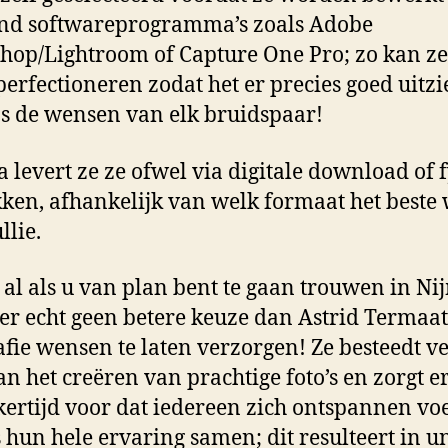
nd softwareprogramma’s zoals Adobe
hop/Lightroom of Capture One Pro; zo kan ze
perfectioneren zodat het er precies goed uitzi
s de wensen van elk bruidspaar!
 levert ze ze ofwel via digitale download of 
ken, afhankelijk van welk formaat het beste
llie.
 al als u van plan bent te gaan trouwen in N
 er echt geen betere keuze dan Astrid Termaat
afie wensen te laten verzorgen! Ze besteedt ve
an het creëren van prachtige foto’s en zorgt e
jkertijd voor dat iedereen zich ontspannen voe
s hun hele ervaring samen; dit resulteert in u