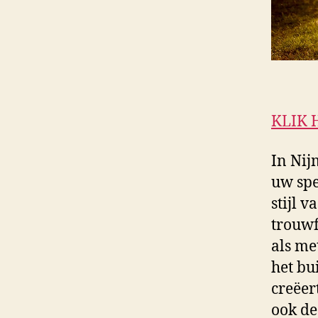
KLIK 
In Nij
uw spe
stijl v
trouwf
als me
het bu
creëer
ook de