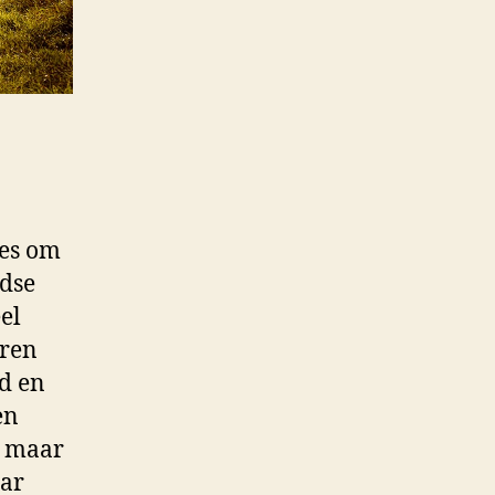
ies om
jdse
eel
aren
d en
en
, maar
aar