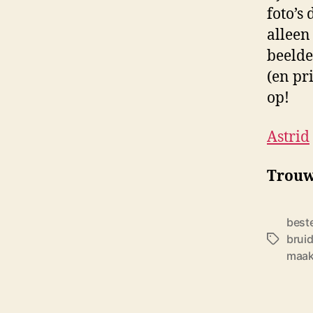
foto’s
alleen
beelde
(en pr
op!
Astrid
Trouw
best
brui
T
maak
a
g
s