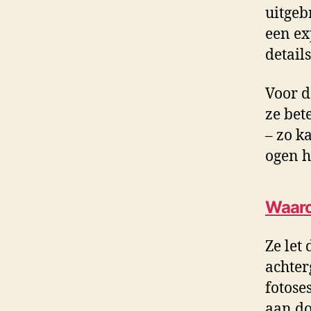
uitgeb
een ex
detail
Voor d
ze bet
– zo k
ogen h
Waaro
Ze let
achter
fotoses
aan do