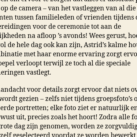
t op de camera – van het vastleggen van al die
en tussen familieleden of vrienden tijdens 
reidingen voor de ceremonie tot aan de
lijkheden na afloop ’s avonds! Wees gerust, ho
vol de hele dag ook kan zijn, Astrid’s kalme h
binatie met haar enorme ervaring zorgt ervo
oepel verloopt terwijl ze toch al die speciale
eringen vastlegt.
andacht voor details zorgt ervoor dat niets o
wordt gezien – zelfs niet tijdens groepsfoto’s 
erde portretten; elke foto ziet er natuurlijk e
wust uit, precies zoals het hoort! Zodra alle fo
 grote dag zijn genomen, worden ze zorgvuldi
 zelf geselecteerd voordat ze worden bewerkt