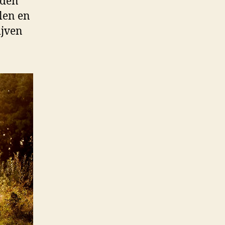
nden
len en
ijven