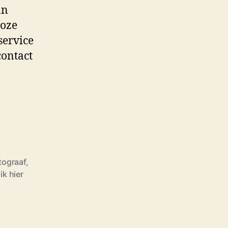
an
loze
service
contact
tograaf
,
ik hier