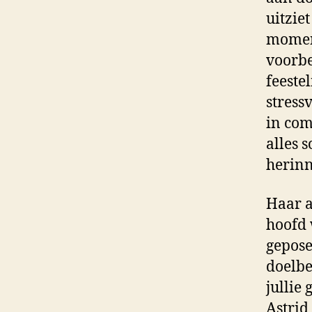
uitzie
moment
voorbe
feeste
stress
in com
alles s
herinn
Haar a
hoofd 
gepose
doelbe
jullie
Astrid