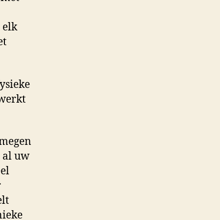
 elk
et
fysieke
 werkt
ijmegen
 al uw
el
r
lt
nieke