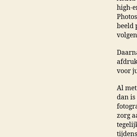
high-e
Photos
beeld 
volgen
Daarna
afdruk
voor ju
Al met
dan is
fotogr
zorg a
tegeli
tijden