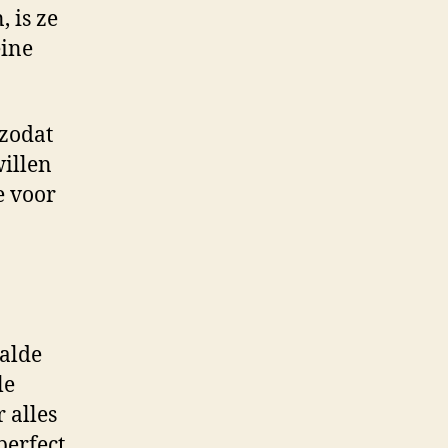
 is ze
eine
 zodat
willen
e voor
aalde
le
r alles
perfect