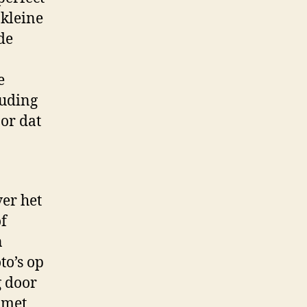
 kleine
de
e
ouding
or dat
ver het
of
n
to’s op
g door
 met