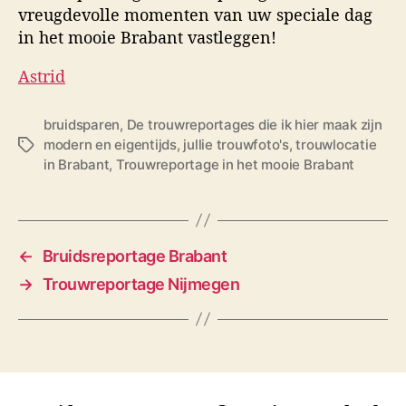
vreugdevolle momenten van uw speciale dag
in het mooie Brabant vastleggen!
Astrid
bruidsparen
,
De trouwreportages die ik hier maak zijn
modern en eigentijds
,
jullie trouwfoto's
,
trouwlocatie
T
in Brabant
,
Trouwreportage in het mooie Brabant
a
g
s
←
Bruidsreportage Brabant
→
Trouwreportage Nijmegen