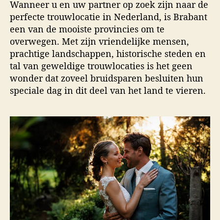
u
a
i
Wanneer u en uw partner op zoek zijn naar de
t
t
d
perfecte trouwlocatie in Nederland, is Brabant
e
u
s
een van de mooiste provincies om te
u
m
f
overwegen. Met zijn vriendelijke mensen,
r
o
prachtige landschappen, historische steden en
t
tal van geweldige trouwlocaties is het geen
o
wonder dat zoveel bruidsparen besluiten hun
g
r
speciale dag in dit deel van het land te vieren.
a
f
i
e