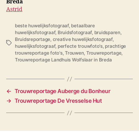
Breda
Astrid
beste huwelijksfotograaf
,
betaalbare
huwelijksfotograaf
,
Bruidsfotograaf
,
bruidsparen
,
Bruidsreportage
,
creative huwelijksfotograaf
,
T
huwelijksfotograaf
,
perfecte trouwfoto's
,
prachtige
a
trouwreportage foto's
,
Trouwen
,
Trouwreportage
,
g
Trouwreportage Landhuis Wolfslaar in Breda
s
←
Trouwreportage Auberge du Bonheur
→
Trouwreportage De Vresselse Hut