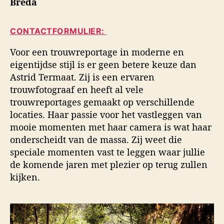
Breda
i
a
d
d
u
a
s
CONTACTFORMULIER:
t
t
f
e
u
o
Voor een trouwreportage in moderne en
u
m
t
eigentijdse stijl is er geen betere keuze dan
r
o
Astrid Termaat. Zij is een ervaren
g
trouwfotograaf en heeft al vele
r
a
trouwreportages gemaakt op verschillende
f
locaties. Haar passie voor het vastleggen van
i
mooie momenten met haar camera is wat haar
e
onderscheidt van de massa. Zij weet die
speciale momenten vast te leggen waar jullie
de komende jaren met plezier op terug zullen
kijken.