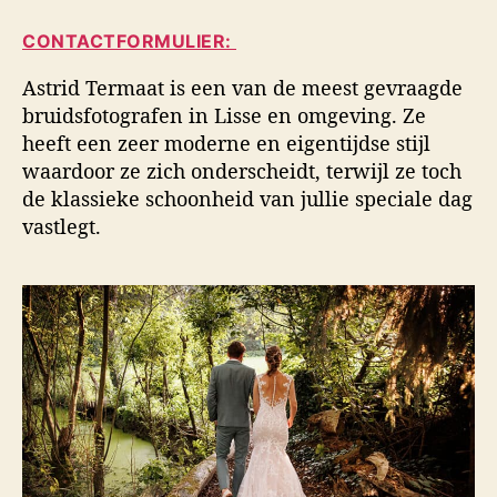
i
a
d
d
CONTACTFORMULIER:
u
a
s
t
t
f
Astrid Termaat is een van de meest gevraagde
e
u
o
bruidsfotografen in Lisse en omgeving. Ze
u
m
t
heeft een zeer moderne en eigentijdse stijl
r
o
waardoor ze zich onderscheidt, terwijl ze toch
g
de klassieke schoonheid van jullie speciale dag
r
a
vastlegt.
f
i
e