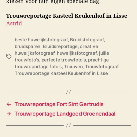
kiezen voor hun eigen speciale dag!
Trouwreportage Kasteel Keukenhof in Lisse
Astrid
beste huwelijksfotograaf
,
Bruidsfotograaf
,
bruidsparen
,
Bruidsreportage
,
creative
huwelijksfotograaf
,
huwelijksfotograaf
,
jullie
T
trouwfoto's
,
perfecte trouwfoto's
,
prachtige
a
trouwreportage foto's
,
Trouwen
,
Trouwfotograaf
,
g
Trouwreportage Kasteel Keukenhof in Lisse
s
←
Trouwreportage Fort Sint Gertrudis
→
Trouwreportage Landgoed Groenendaal