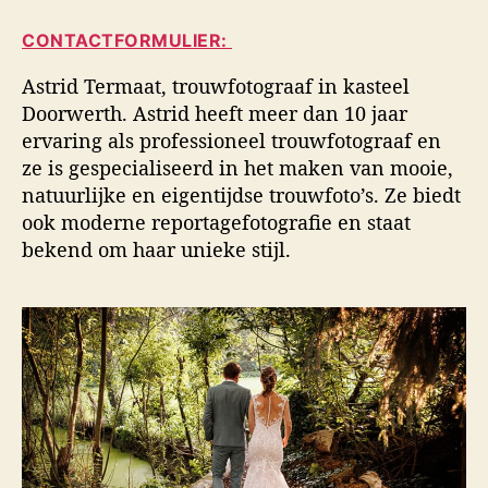
i
a
d
d
CONTACTFORMULIER:
u
a
s
t
t
f
Astrid Termaat, trouwfotograaf in kasteel
e
u
o
Doorwerth. Astrid heeft meer dan 10 jaar
u
m
t
ervaring als professioneel trouwfotograaf en
r
o
ze is gespecialiseerd in het maken van mooie,
g
natuurlijke en eigentijdse trouwfoto’s. Ze biedt
r
a
ook moderne reportagefotografie en staat
f
bekend om haar unieke stijl.
i
e