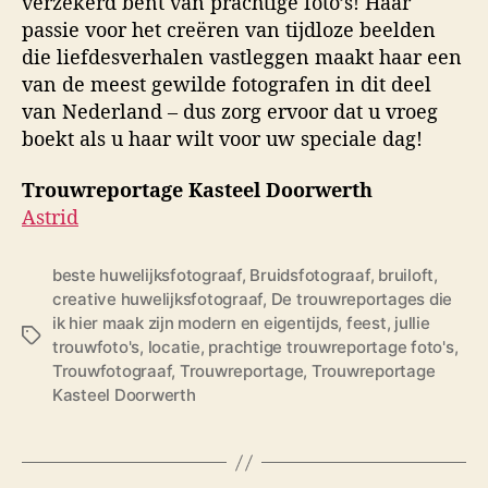
verzekerd bent van prachtige foto’s! Haar
passie voor het creëren van tijdloze beelden
die liefdesverhalen vastleggen maakt haar een
van de meest gewilde fotografen in dit deel
van Nederland – dus zorg ervoor dat u vroeg
boekt als u haar wilt voor uw speciale dag!
Trouwreportage Kasteel Doorwerth
Astrid
beste huwelijksfotograaf
,
Bruidsfotograaf
,
bruiloft
,
creative huwelijksfotograaf
,
De trouwreportages die
ik hier maak zijn modern en eigentijds
,
feest
,
jullie
T
trouwfoto's
,
locatie
,
prachtige trouwreportage foto's
,
a
Trouwfotograaf
,
Trouwreportage
,
Trouwreportage
g
Kasteel Doorwerth
s