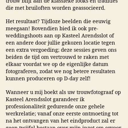
trouw blijf aan de klassieke looks en tradities
die met bruiloften worden geassocieerd.
Het resultaat? Tijdloze beelden die eeuwig
meegaan! Bovendien bied ik ook pre-
weddingshoots aan op Kasteel Arendsslot of
een andere door jullie gekozen locatie tegen
een extra vergoeding; deze sessies geven ons
beiden de tijd om vertrouwd te raken met
elkaar voordat we op de eigenlijke datum
fotograferen, zodat we nog betere resultaten
kunnen produceren op D-day zelf!
Wanneer u mij boekt als uw trouwfotograaf op
Kasteel Arendsslot garandeer ik
professionaliteit gedurende onze gehele
werkrelatie; vanaf onze eerste ontmoeting tot
na het ontvangen van het eindproduct zal er
geen twijfel bestaan over mijn inzet om ervoor