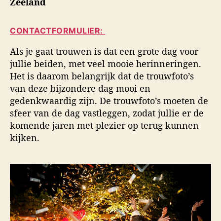
Zeeland
i
a
d
d
u
a
s
CONTACTFORMULIER:
t
t
f
e
u
o
Als je gaat trouwen is dat een grote dag voor
u
m
t
jullie beiden, met veel mooie herinneringen.
r
o
Het is daarom belangrijk dat de trouwfoto’s
g
van deze bijzondere dag mooi en
r
a
gedenkwaardig zijn. De trouwfoto’s moeten de
f
sfeer van de dag vastleggen, zodat jullie er de
i
komende jaren met plezier op terug kunnen
e
kijken.