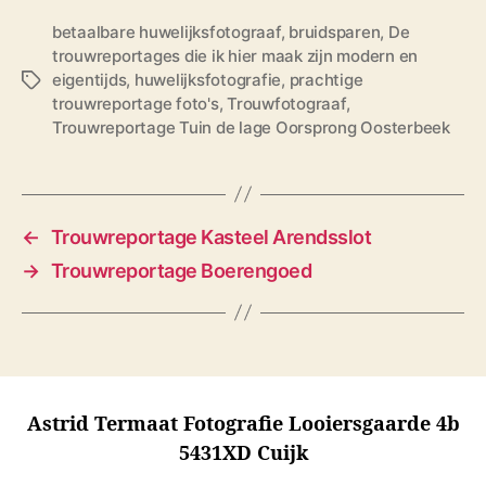
betaalbare huwelijksfotograaf
,
bruidsparen
,
De
trouwreportages die ik hier maak zijn modern en
eigentijds
,
huwelijksfotografie
,
prachtige
T
trouwreportage foto's
,
Trouwfotograaf
,
a
Trouwreportage Tuin de lage Oorsprong Oosterbeek
g
s
←
Trouwreportage Kasteel Arendsslot
→
Trouwreportage Boerengoed
Astrid Termaat Fotografie Looiersgaarde 4b
5431XD Cuijk