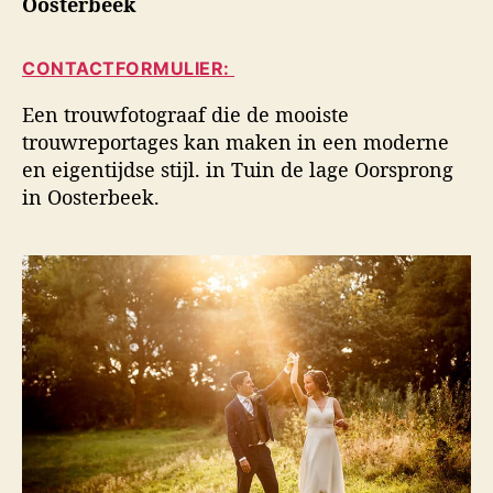
Oosterbeek
i
a
d
d
u
a
s
CONTACTFORMULIER:
t
t
f
e
u
o
Een trouwfotograaf die de mooiste
u
m
t
trouwreportages kan maken in een moderne
r
o
en eigentijdse stijl. in Tuin de lage Oorsprong
g
in Oosterbeek.
r
a
f
i
e