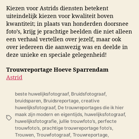
Kiezen voor Astrids diensten betekent
uiteindelijk kiezen voor kwaliteit boven
kwantiteit; in plaats van honderden doorsnee
foto’s, krijg je prachtige beelden die niet alleen
een verhaal vertellen over jezelf, maar ook
over iedereen die aanwezig was en deelde in
deze unieke en speciale gelegenheid!
Trouwreportage Hoeve Sparrendam
Astrid
beste huwelijksfotograaf
,
Bruidsfotograaf
,
bruidsparen
,
Bruidsreportage
,
creative
huwelijksfotograaf
,
De trouwreportages die ik hier
maak zijn modern en eigentijds
,
huwelijksfotograaf
,
T
huwelijksfotografie
,
jullie trouwfoto's
,
perfecte
a
trouwfoto's
,
prachtige trouwreportage foto's
,
g
Trouwen
,
Trouwfotograaf
,
Trouwreportage
,
s