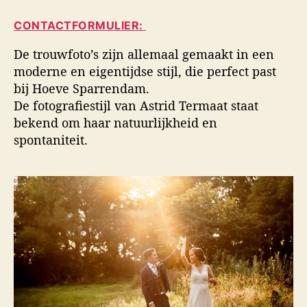
i
a
d
d
CONTACTFORMULIER:
u
a
s
t
t
f
De trouwfoto’s zijn allemaal gemaakt in een
e
u
o
moderne en eigentijdse stijl, die perfect past
u
m
t
bij Hoeve Sparrendam.
r
o
De fotografiestijl van Astrid Termaat staat
g
bekend om haar natuurlijkheid en
r
a
spontaniteit.
f
i
e