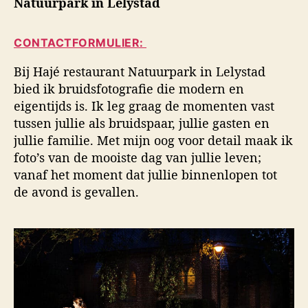
Natuurpark in Lelystad
i
a
d
d
u
a
s
CONTACTFORMULIER:
t
t
f
e
u
o
Bij Hajé restaurant Natuurpark in Lelystad
u
m
t
bied ik bruidsfotografie die modern en
r
o
eigentijds is. Ik leg graag de momenten vast
g
tussen jullie als bruidspaar, jullie gasten en
r
a
jullie familie. Met mijn oog voor detail maak ik
f
foto’s van de mooiste dag van jullie leven;
i
vanaf het moment dat jullie binnenlopen tot
e
de avond is gevallen.