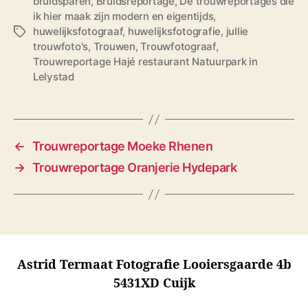
bruidsparen
,
Bruidsreportage
,
De trouwreportages die
ik hier maak zijn modern en eigentijds
,
huwelijksfotograaf
,
huwelijksfotografie
,
jullie
T
trouwfoto's
,
Trouwen
,
Trouwfotograaf
,
a
Trouwreportage Hajé restaurant Natuurpark in
g
Lelystad
s
←
Trouwreportage Moeke Rhenen
→
Trouwreportage Oranjerie Hydepark
Astrid Termaat Fotografie Looiersgaarde 4b
5431XD Cuijk