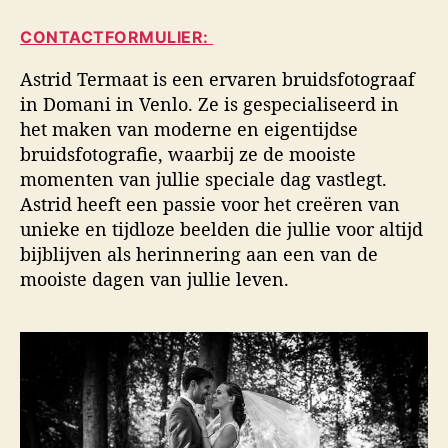
i
a
d
d
CONTACTFORMULIER:
u
a
s
t
t
f
Astrid Termaat is een ervaren bruidsfotograaf
e
u
o
in Domani in Venlo. Ze is gespecialiseerd in
u
m
t
het maken van moderne en eigentijdse
r
o
bruidsfotografie, waarbij ze de mooiste
g
momenten van jullie speciale dag vastlegt.
r
a
Astrid heeft een passie voor het creëren van
f
unieke en tijdloze beelden die jullie voor altijd
i
bijblijven als herinnering aan een van de
e
mooiste dagen van jullie leven.