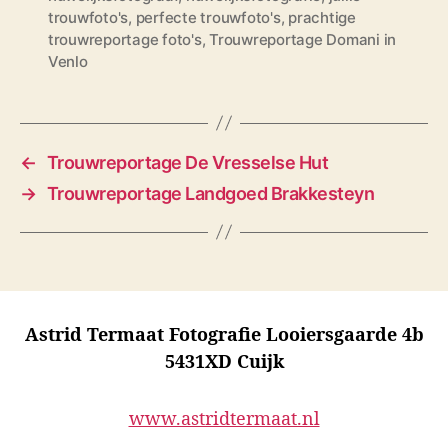
a
trouwfoto's
,
perfecte trouwfoto's
,
prachtige
g
trouwreportage foto's
,
Trouwreportage Domani in
s
Venlo
←
Trouwreportage De Vresselse Hut
→
Trouwreportage Landgoed Brakkesteyn
Astrid Termaat Fotografie Looiersgaarde 4b
5431XD Cuijk
www.astridtermaat.nl