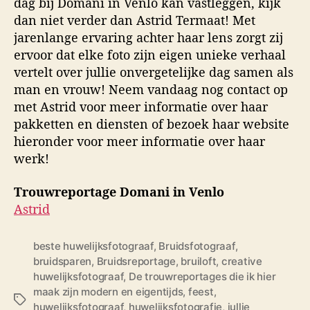
dag bij Domani in Venlo kan vastleggen, kijk
dan niet verder dan Astrid Termaat! Met
jarenlange ervaring achter haar lens zorgt zij
ervoor dat elke foto zijn eigen unieke verhaal
vertelt over jullie onvergetelijke dag samen als
man en vrouw! Neem vandaag nog contact op
met Astrid voor meer informatie over haar
pakketten en diensten of bezoek haar website
hieronder voor meer informatie over haar
werk!
Trouwreportage Domani in Venlo
Astrid
beste huwelijksfotograaf
,
Bruidsfotograaf
,
bruidsparen
,
Bruidsreportage
,
bruiloft
,
creative
huwelijksfotograaf
,
De trouwreportages die ik hier
maak zijn modern en eigentijds
,
feest
,
T
huwelijksfotograaf
,
huwelijksfotografie
,
jullie