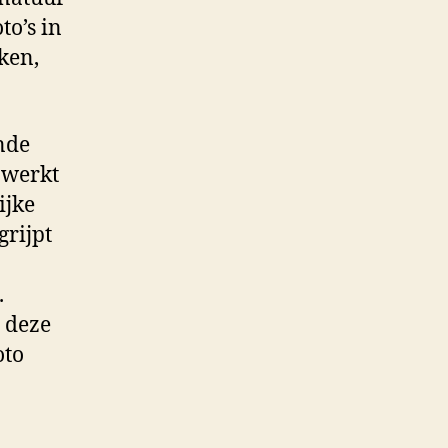
to’s in
ken,
nde
d werkt
ijke
grijpt
.
 deze
oto