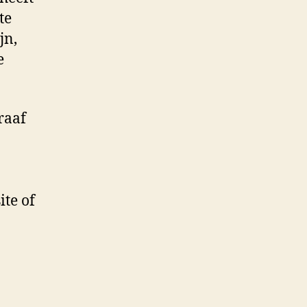
te
jn,
e
raaf
te of