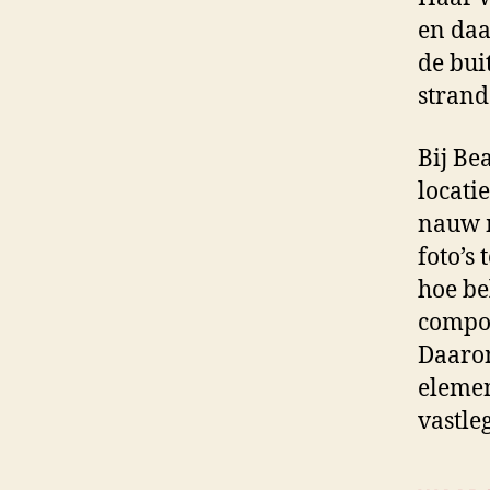
en daa
de bui
strand
Bij Be
locati
nauw m
foto’s
hoe bel
compos
Daarom
elemen
vastleg