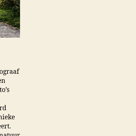
tograaf
en
to’s
erd
nieke
ert.
 natuur