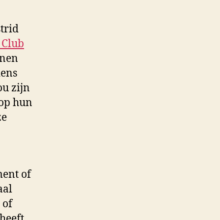
trid
 Club
nnen
dens
u zijn
 op hun
ze
.
ment of
aal
 of
heeft