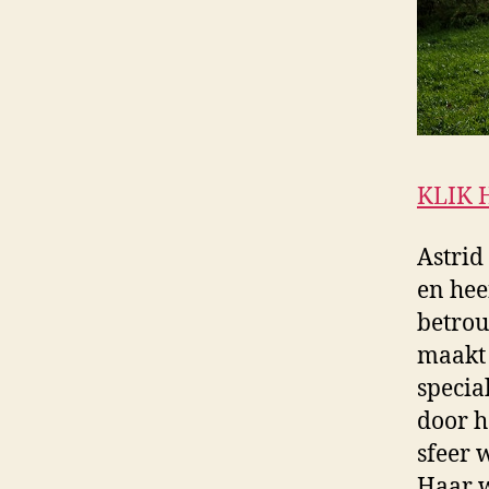
KLIK 
Astrid
en hee
betrou
maakt 
specia
door h
sfeer 
Haar w