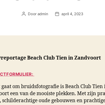
Door
admin
april 4, 2023
B
B
e
e
r
r
i
i
c
c
h
h
t
t
a
d
reportage Beach Club Tien in Zandvoort
u
a
t
t
e
u
CTFORMULIER:
u
m
r
t gaat om bruidsfotografie is Beach Club Tien 
ort een van de mooiste plekken. Met zijn pra
, schilderachtige oude gebouwen en prachtig