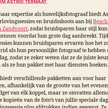
M ASTRID TERMAAT
haar expertise als huwelijksfotograaf biedt As
rlovingssessies en bruidsshoots aan bij
Beach
n Zandvoort
, zodat bruidsparen haar stijl ku
kennen voordat hun grote dag aanbreekt. Tij
essies kunnen bruidsparen ervaren hoe het zo
rid als hun persoonlijke fotograaf te hebben
ag, zodat ze zeker weten dat ze de juiste keu
als ze hun pakket met haar diensten boeken
 biedt verschillende pakketten aan voor haar
en, afhankelijk van de grootte van het evene
dget van elk koppel, maar ze omvatten allem
le kopieën van de foto’s van jullie speciale dag
ingssessie plus afdrukken indien gewenst. Ze 