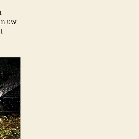
n
van uw
t