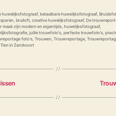
e huwelijksfotograaf
,
betaalbare huwelijksfotograaf
,
Bruidsfo
dsparen
,
bruiloft
,
creative huwelijksfotograaf
,
De trouwreport
er maak zijn modern en eigentijds
,
huwelijksfotograaf
,
ijksfotografie
,
jullie trouwfoto's
,
perfecte trouwfoto's
,
prach
wreportage foto's
,
Trouwen
,
Trouwreportage
,
Trouwreportag
 Tien in Zandvoort
issen
Trouw