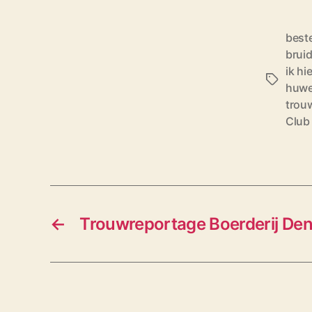
best
brui
ik hi
T
huwel
a
trou
g
Club
s
←
Trouwreportage Boerderij Den