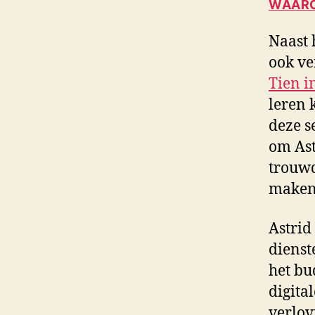
WAARO
Naast 
ook ve
Tien i
leren 
deze s
om Ast
trouwd
maken 
Astrid
dienst
het bu
digita
verlov