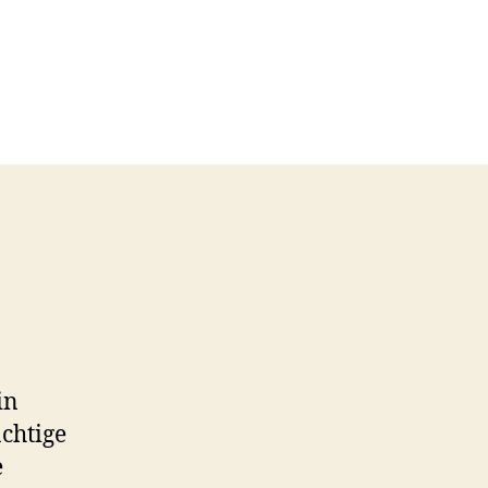
in
chtige
e