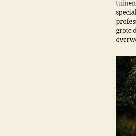
tuinen
specia
profes
grote 
overw