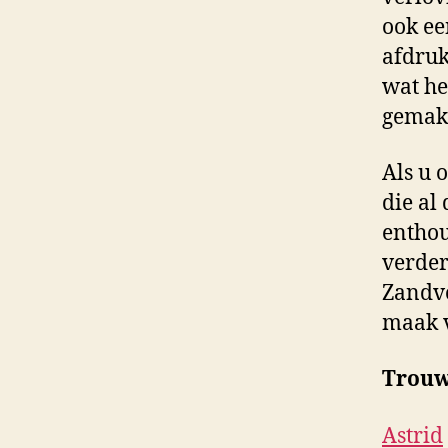
ook ee
afdruk
wat he
gemakk
Als u 
die al
enthou
verder
Zandvo
maak v
Trouw
Astrid