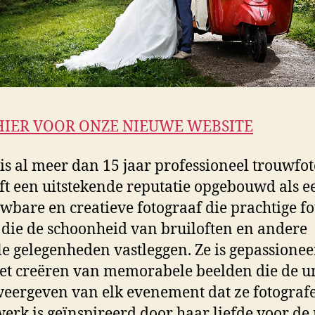
HIER VOOR ONZE NIEUWE WEBSITE
 is al meer dan 15 jaar professioneel trouwfo
ft een uitstekende reputatie opgebouwd als e
wbare en creatieve fotograaf die prachtige fo
die de schoonheid van bruiloften en andere
le gelegenheden vastleggen. Ze is gepassione
et creëren van memorabele beelden die de u
weergeven van elk evenement dat ze fotografe
erk is geïnspireerd door haar liefde voor de