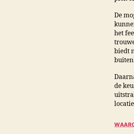
De mog
kunnen
het fe
trouwe
biedt 
buiten
Daarna
de keu
uitstra
locatie
WAARO