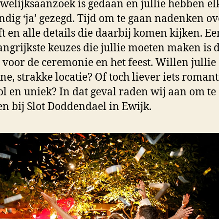
welijksaanzoek is gedaan en jullie hebben el
dig ‘ja’ gezegd. Tijd om te gaan nadenken ov
ft en alle details die daarbij komen kijken. E
angrijkste keuzes die jullie moeten maken is 
e voor de ceremonie en het feest. Willen jullie
e, strakke locatie? Of toch liever iets romant
ol en uniek? In dat geval raden wij aan om te
n bij Slot Doddendael in Ewijk.