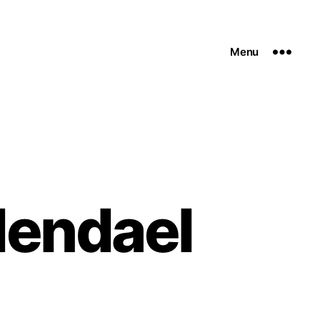
Menu
dendael