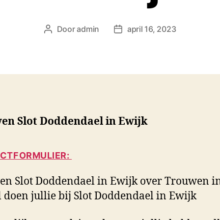
Door
admin
april 16, 2023
B
B
e
e
r
r
i
i
c
c
h
h
t
t
a
d
en Slot Doddendael in Ewijk
u
a
t
t
e
u
CTFORMULIER:
u
m
r
n Slot Doddendael in Ewijk over Trouwen i
l doen jullie bij Slot Doddendael in Ewijk