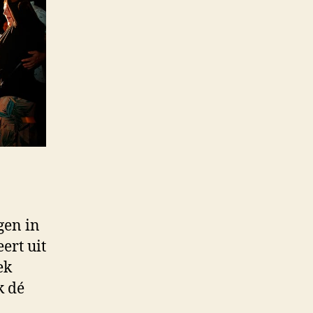
gen in
ert uit
ek
k dé