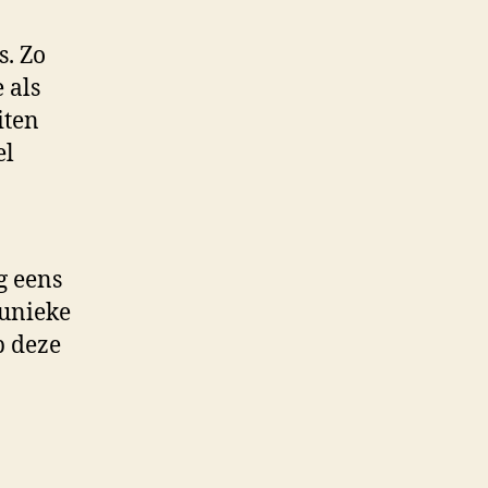
s. Zo
 als
iten
el
g eens
 unieke
p deze