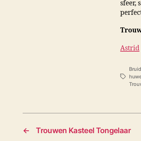
sfeer, 
perfect
Trouw
Astrid
Brui
huwel
T
Trou
a
g
s
←
Trouwen Kasteel Tongelaar