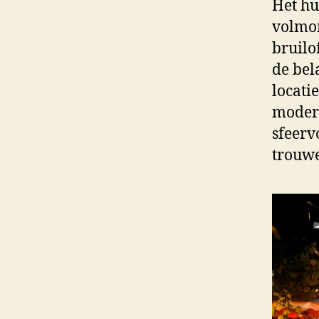
Het hu
volmon
bruilo
de bel
locati
modern
sfeerv
trouwe