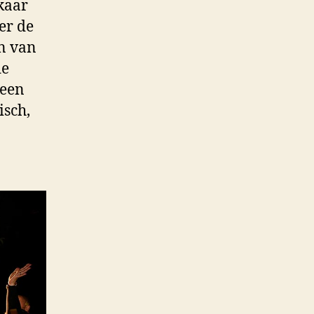
kaar
er de
en van
de
 een
isch,