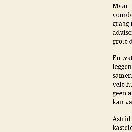
Maar n
voorde
graag m
advise
grote 
En wat
leggen
samen 
vele h
geen a
kan va
Astrid
kastel