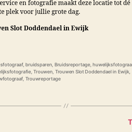
service en fotografie maakt deze locatie tot dé
e plek voor jullie grote dag.
en Slot Doddendael in Ewijk
dsfotograaf
,
bruidsparen
,
Bruidsreportage
,
huwelijksfotograa
ijksfotografie
,
Trouwen
,
Trouwen Slot Doddendael in Ewijk
,
wfotograaf
,
Trouwreportage
T