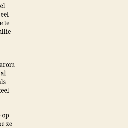
el
neel
e te
llie
aarom
 al
als
teel
e op
oe ze