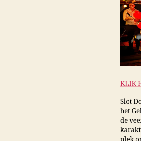
KLIK 
Slot D
het Ge
de vee
karakt
plek o