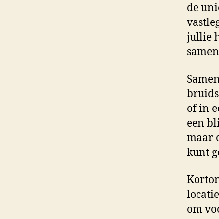
de uni
vastle
jullie
samenw
Samen 
bruids
of in 
een bl
maar o
kunt g
Kortom
locati
om voo