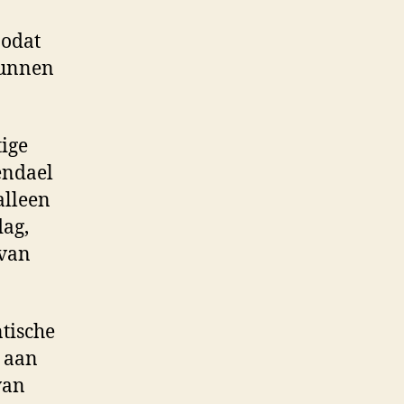
zodat
kunnen
ige
endael
alleen
dag,
 van
tische
r aan
van