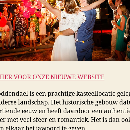
HIER VOOR ONZE NIEUWE WEBSITE
oddendael is een prachtige kasteellocatie gele
lderse landschap. Het historische gebouw date
rtiende eeuw en heeft daardoor een authenti
er met veel sfeer en romantiek. Het is dan oo
m elkaar het jawoord te geven.