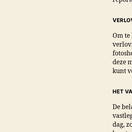
VERLO
Om te k
verlov
fotosh
deze m
kunt v
HET V
De bel
vastle
dag, z