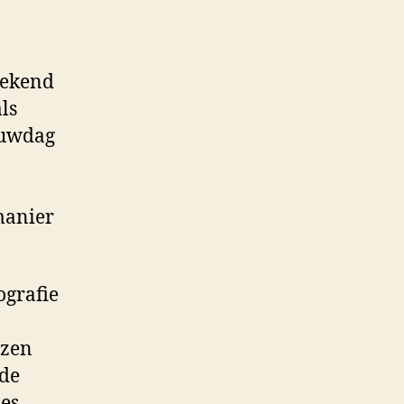
bekend
ls
rouwdag
manier
ografie
ezen
ide
es.