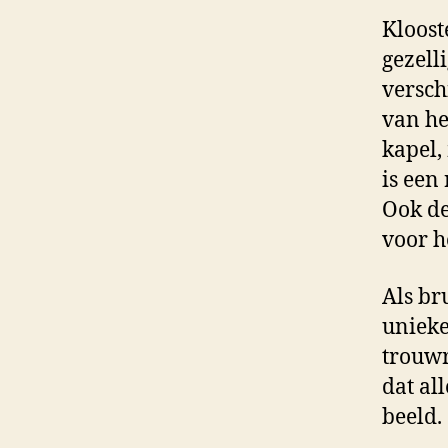
Kloost
gezell
versch
van he
kapel,
is een
Ook de
voor h
Als br
unieke
trouwr
dat al
beeld.