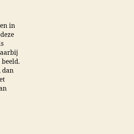
en in
 deze
ls
aarbij
 beeld.
, dan
et
dan