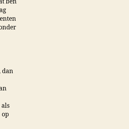
at ben
dag
menten
zonder
, dan
dan
 als
n op