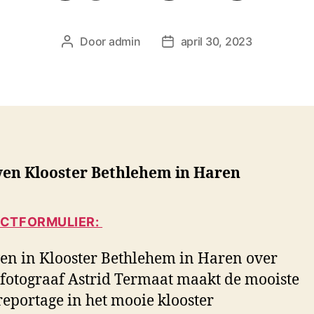
Door
admin
april 30, 2023
B
B
e
e
r
r
i
i
c
c
h
h
t
t
a
d
en Klooster Bethlehem in Haren
u
a
t
t
e
u
CTFORMULIER:
u
m
r
n in Klooster Bethlehem in Haren over
otograaf Astrid Termaat maakt de mooiste
eportage in het mooie klooster