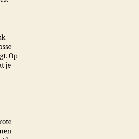
ok
osse
gt. Op
t je
rote
nnen