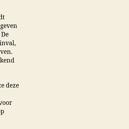
dt
t geven
 De
inval,
even.
ekend
ze deze
rvoor
op