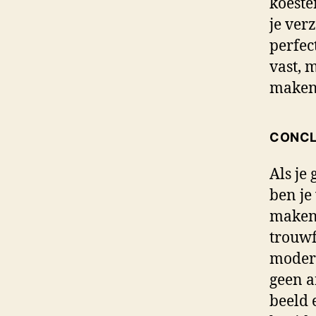
koeste
je ver
perfec
vast, 
maken
CONCL
Als je
ben je
maken 
trouwf
modern
geen a
beeld 