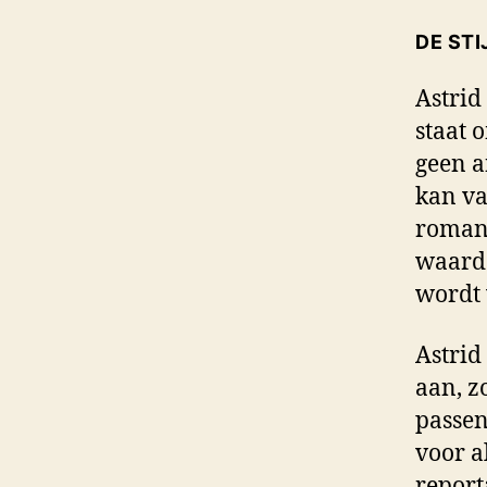
DE STI
Astrid
staat 
geen a
kan va
romant
waardo
wordt 
Astrid
aan, z
passen
voor a
report