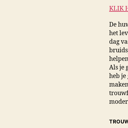
KLIK 
De huw
het le
dag vas
bruids
helpen
Als je
heb je
maken 
trouwf
modern
TROUW