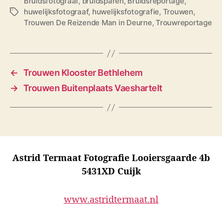
Bruidsfotograaf
,
bruidsparen
,
Bruidsreportage
,
huwelijksfotograaf
,
huwelijksfotografie
,
Trouwen
,
T
Trouwen De Reizende Man in Deurne
,
Trouwreportage
a
g
s
←
Trouwen Klooster Bethlehem
→
Trouwen Buitenplaats Vaeshartelt
Astrid Termaat Fotografie Looiersgaarde 4b
5431XD Cuijk
www.astridtermaat.nl