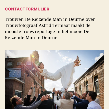
i
a
d
d
CONTACTFORMULIER:
u
a
s
t
t
f
Trouwen De Reizende Man in Deurne over
e
u
o
Trouwfotograaf Astrid Termaat maakt de
u
m
t
mooiste trouwreportage in het mooie De
r
o
Reizende Man in Deurne
g
r
a
f
i
e