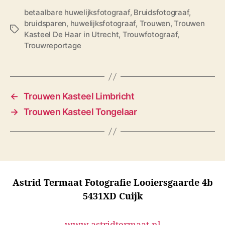
betaalbare huwelijksfotograaf
,
Bruidsfotograaf
,
bruidsparen
,
huwelijksfotograaf
,
Trouwen
,
Trouwen
T
Kasteel De Haar in Utrecht
,
Trouwfotograaf
,
a
Trouwreportage
g
s
←
Trouwen Kasteel Limbricht
→
Trouwen Kasteel Tongelaar
Astrid Termaat Fotografie Looiersgaarde 4b
5431XD Cuijk
www.astridtermaat.nl