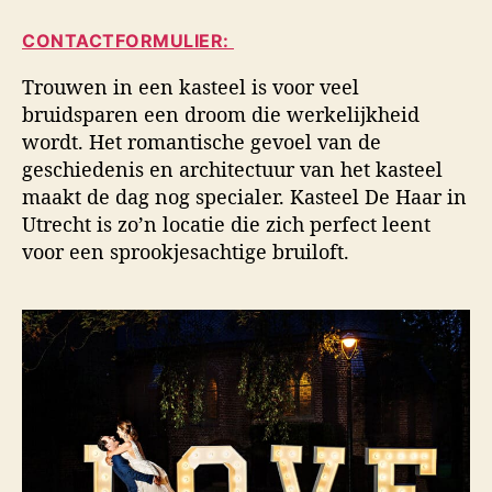
i
a
d
d
CONTACTFORMULIER:
u
a
s
t
t
f
Trouwen in een kasteel is voor veel
e
u
o
bruidsparen een droom die werkelijkheid
u
m
t
wordt. Het romantische gevoel van de
r
o
geschiedenis en architectuur van het kasteel
g
maakt de dag nog specialer. Kasteel De Haar in
r
a
Utrecht is zo’n locatie die zich perfect leent
f
voor een sprookjesachtige bruiloft.
i
e