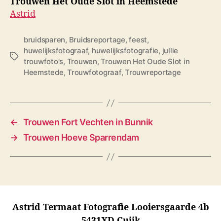
Trouwen Het Oude Slot in Heemstede
Astrid
bruidsparen
,
Bruidsreportage
,
feest
,
huwelijksfotograaf
,
huwelijksfotografie
,
jullie
T
trouwfoto's
,
Trouwen
,
Trouwen Het Oude Slot in
a
Heemstede
,
Trouwfotograaf
,
Trouwreportage
g
s
←
Trouwen Fort Vechten in Bunnik
→
Trouwen Hoeve Sparrendam
Astrid Termaat Fotografie Looiersgaarde 4b
5431XD Cuijk