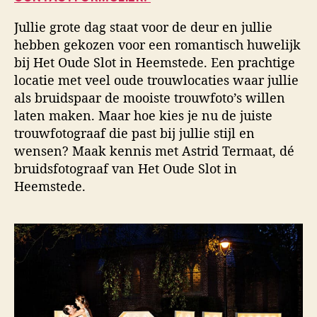
u
a
i
t
t
d
Jullie grote dag staat voor de deur en jullie
e
u
s
hebben gekozen voor een romantisch huwelijk
u
m
f
bij Het Oude Slot in Heemstede. Een prachtige
r
o
locatie met veel oude trouwlocaties waar jullie
t
o
als bruidspaar de mooiste trouwfoto’s willen
g
laten maken. Maar hoe kies je nu de juiste
r
trouwfotograaf die past bij jullie stijl en
a
wensen? Maak kennis met Astrid Termaat, dé
f
bruidsfotograaf van Het Oude Slot in
i
Heemstede.
e