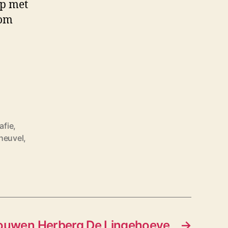
op met
 om
afie
,
heuvel
,
ouwen Herberg De Lingehoeve
→