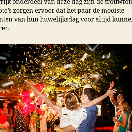
rijk onderdeel van deze dag zijn de trouwfoto
oto’s zorgen ervoor dat het paar de mooiste
en van hun huwelijksdag voor altijd kunn
ren.