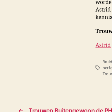
worden
Astrid
kennis
Trouw
Astrid
Brui
perf
T
Trou
a
g
s
←
Trouwen Buitengewoon de PH