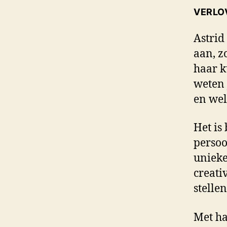
VERLO
Astrid
aan, z
haar k
weten 
en wel
Het is
persoo
unieke
creati
stelle
Met ha