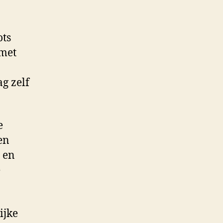
ots
 met
o
g zelf
e
en
r en
e
ijke