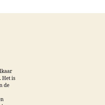
elkaar
 Het is
in de
en