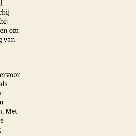
d
rbij
bij
uren om
g van
 ervoor
als
r
en
n. Met
ze
g