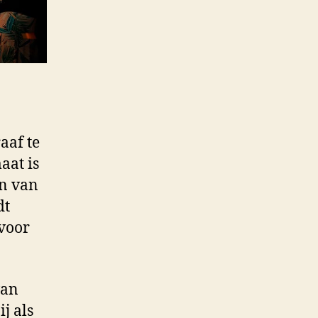
aaf te
aat is
en van
dt
 voor
van
j als