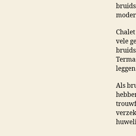
bruids
modern
Chalet
vele g
bruids
Termaa
leggen
Als br
hebben
trouwf
verzek
huweli