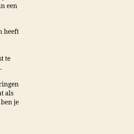
in een
n heeft
t te
.
eringen
t als
 ben je