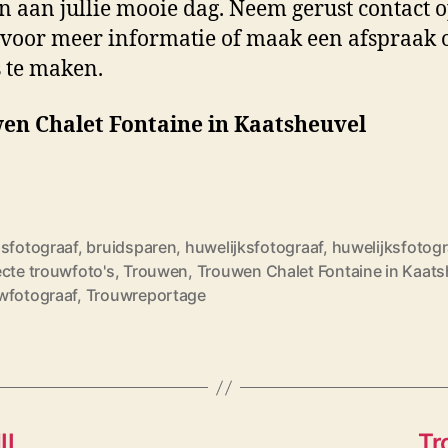
 aan jullie mooie dag. Neem gerust contact 
 voor meer informatie of maak een afspraak
 te maken.
en Chalet Fontaine in Kaatsheuvel
dsfotograaf
,
bruidsparen
,
huwelijksfotograaf
,
huwelijksfotogr
ecte trouwfoto's
,
Trouwen
,
Trouwen Chalet Fontaine in Kaats
wfotograaf
,
Trouwreportage
IL
Tr