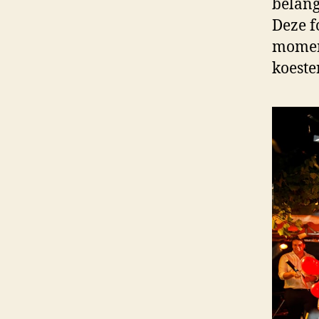
belang
Deze f
moment
koeste