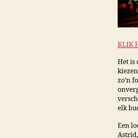
KLIK 
Het is
kiezen 
zo’n f
onverg
versch
elk bu
Een lo
Astrid