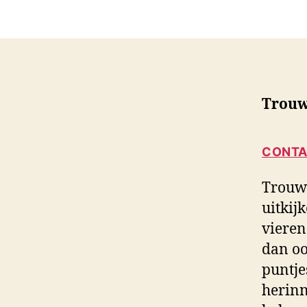
u
i
d
s
f
o
t
Trouw
o
g
r
CONTA
a
f
Trouw
i
e
uitkij
vieren
dan oo
puntje
herinn