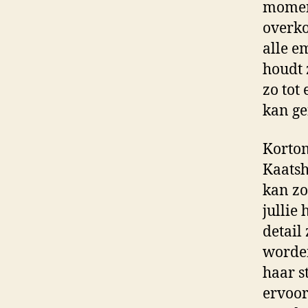
moment
overko
alle e
houdt 
zo tot
kan ge
Kortom
Kaatsh
kan zo
jullie
detail
worden
haar st
ervoor