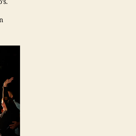
’s.
en