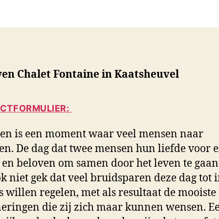
r
r
i
i
c
c
h
h
t
t
a
d
en Chalet Fontaine in Kaatsheuvel
u
a
t
t
e
u
CTFORMULIER:
u
m
r
en is een moment waar veel mensen naar
ken. De dag dat twee mensen hun liefde voor 
 en beloven om samen door het leven te gaan.
k niet gek dat veel bruidsparen deze dag tot 
s willen regelen, met als resultaat de mooiste
eringen die zij zich maar kunnen wensen. E