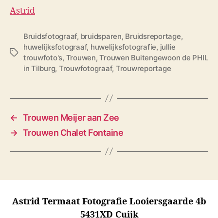
Astrid
Bruidsfotograaf
,
bruidsparen
,
Bruidsreportage
,
huwelijksfotograaf
,
huwelijksfotografie
,
jullie
T
trouwfoto's
,
Trouwen
,
Trouwen Buitengewoon de PHIL
a
in Tilburg
,
Trouwfotograaf
,
Trouwreportage
g
s
←
Trouwen Meijer aan Zee
→
Trouwen Chalet Fontaine
Astrid Termaat Fotografie Looiersgaarde 4b
5431XD Cuijk