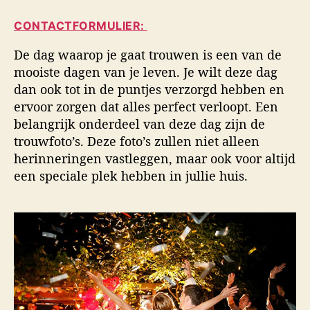
i
a
d
d
CONTACTFORMULIER:
u
a
s
t
t
f
De dag waarop je gaat trouwen is een van de
e
u
o
mooiste dagen van je leven. Je wilt deze dag
u
m
t
dan ook tot in de puntjes verzorgd hebben en
r
o
ervoor zorgen dat alles perfect verloopt. Een
g
belangrijk onderdeel van deze dag zijn de
r
a
trouwfoto’s. Deze foto’s zullen niet alleen
f
herinneringen vastleggen, maar ook voor altijd
i
een speciale plek hebben in jullie huis.
e