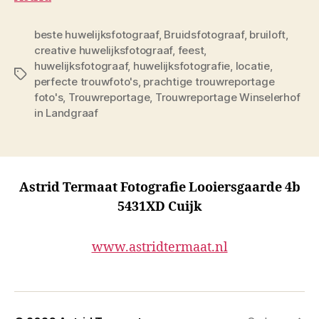
beste huwelijksfotograaf
,
Bruidsfotograaf
,
bruiloft
,
creative huwelijksfotograaf
,
feest
,
huwelijksfotograaf
,
huwelijksfotografie
,
locatie
,
Tags
perfecte trouwfoto's
,
prachtige trouwreportage
foto's
,
Trouwreportage
,
Trouwreportage Winselerhof
in Landgraaf
Astrid Termaat Fotografie Looiersgaarde 4b
5431XD Cuijk
www.astridtermaat.nl