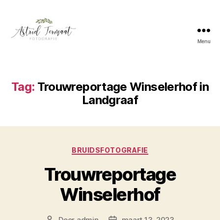
Menu
Astrid
Termaat
Bruidsfotografie
Tag:
Trouwreportage Winselerhof in
Landgraaf
Categorieën
BRUIDSFOTOGRAFIE
Trouwreportage
Winselerhof
Door
admin
maart 13, 2023