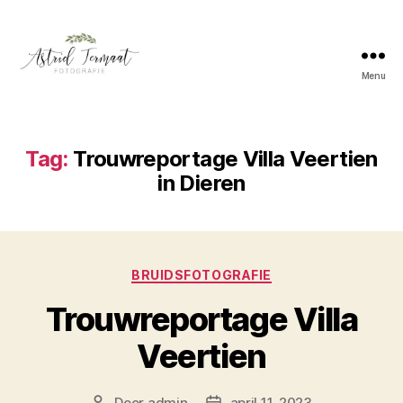
Menu
Astrid
Termaat
Bruidsfotografie
Tag:
Trouwreportage Villa Veertien
in Dieren
Categorieën
BRUIDSFOTOGRAFIE
Trouwreportage Villa
Veertien
Door
admin
april 11, 2023