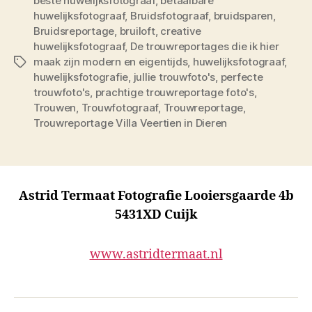
beste huwelijksfotograaf
,
betaalbare
huwelijksfotograaf
,
Bruidsfotograaf
,
bruidsparen
,
Bruidsreportage
,
bruiloft
,
creative
huwelijksfotograaf
,
De trouwreportages die ik hier
maak zijn modern en eigentijds
,
huwelijksfotograaf
,
Tags
huwelijksfotografie
,
jullie trouwfoto's
,
perfecte
trouwfoto's
,
prachtige trouwreportage foto's
,
Trouwen
,
Trouwfotograaf
,
Trouwreportage
,
Trouwreportage Villa Veertien in Dieren
Astrid Termaat Fotografie Looiersgaarde 4b
5431XD Cuijk
www.astridtermaat.nl