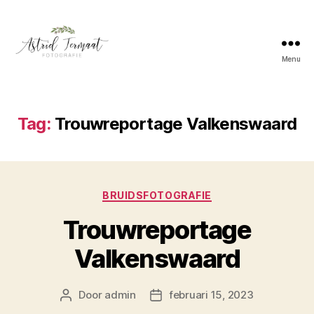
Menu
Astrid
Termaat
Bruidsfotografie
Tag:
Trouwreportage Valkenswaard
Categorieën
BRUIDSFOTOGRAFIE
Trouwreportage
Valkenswaard
Door
admin
februari 15, 2023
Berichtauteur
Berichtdatum