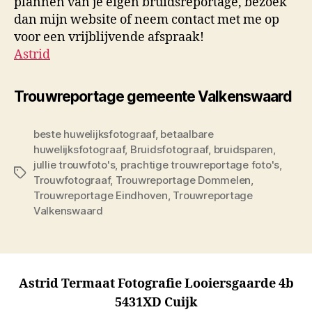
plannen van je eigen bruidsreportage, bezoek
dan mijn website of neem contact met me op
voor een vrijblijvende afspraak!
Astrid
Trouwreportage gemeente Valkenswaard
beste huwelijksfotograaf
,
betaalbare
huwelijksfotograaf
,
Bruidsfotograaf
,
bruidsparen
,
jullie trouwfoto's
,
prachtige trouwreportage foto's
,
Tags
Trouwfotograaf
,
Trouwreportage Dommelen
,
Trouwreportage Eindhoven
,
Trouwreportage
Valkenswaard
Astrid Termaat Fotografie Looiersgaarde 4b
5431XD Cuijk