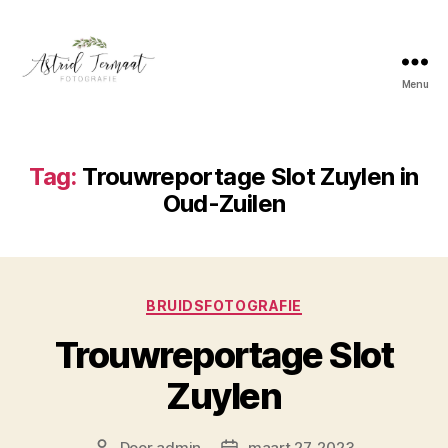
Menu
Astrid
Termaat
Bruidsfotografie
Tag:
Trouwreportage Slot Zuylen in
Oud-Zuilen
Categorieën
BRUIDSFOTOGRAFIE
Trouwreportage Slot
Zuylen
Door
admin
maart 27, 2023