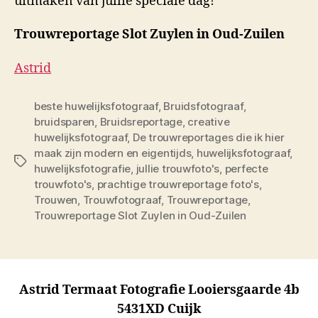
uitmaken van jullie speciale dag!
Trouwreportage Slot Zuylen in Oud-Zuilen
Astrid
beste huwelijksfotograaf
,
Bruidsfotograaf
,
bruidsparen
,
Bruidsreportage
,
creative
huwelijksfotograaf
,
De trouwreportages die ik hier
maak zijn modern en eigentijds
,
huwelijksfotograaf
,
Tags
huwelijksfotografie
,
jullie trouwfoto's
,
perfecte
trouwfoto's
,
prachtige trouwreportage foto's
,
Trouwen
,
Trouwfotograaf
,
Trouwreportage
,
Trouwreportage Slot Zuylen in Oud-Zuilen
Astrid Termaat Fotografie Looiersgaarde 4b
5431XD Cuijk