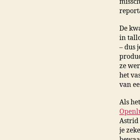
missch
report
De kwa
in tal
– dus 
produc
ze wer
het va
van ee
Als he
Openl
Astrid
je zek
bewaar