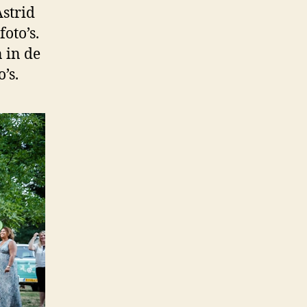
Astrid
oto’s.
 in de
’s.