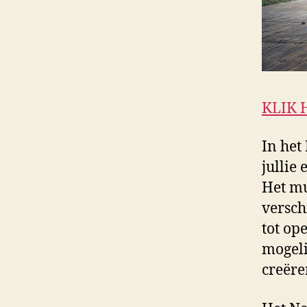
KLIK 
In he
jullie
Het mu
versch
tot op
mogeli
creëre