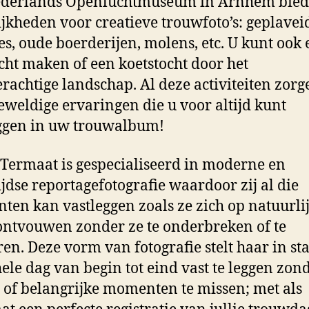
ederlands Openluchtmuseum in Arnhem biedt
jkheden voor creatieve trouwfoto’s: geplavei
jes, oude boerderijen, molens, etc. U kunt ook
cht maken of een koetstocht door het
erachtige landschap. Al deze activiteiten zorg
eweldige ervaringen die u voor altijd kunt
ggen in uw trouwalbum!
 Termaat is gespecialiseerd in moderne en
ijdse reportagefotografie waardoor zij al die
en kan vastleggen zoals ze zich op natuurli
ontvouwen zonder ze te onderbreken of te
ren. Deze vorm van fotografie stelt haar in st
 hele dag van begin tot eind vast te leggen zon
s of belangrijke momenten te missen; met als