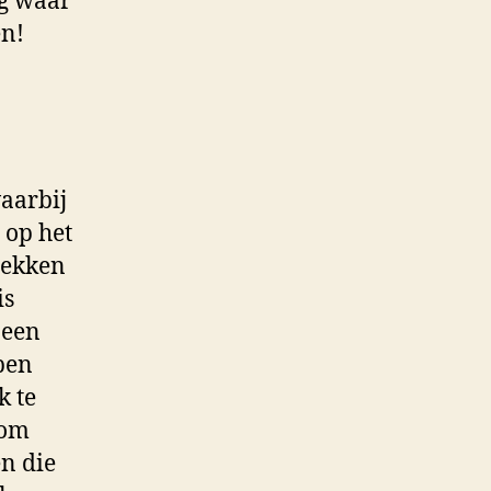
ag waar
en!
waarbij
 op het
lekken
is
 een
ben
k te
 om
en die