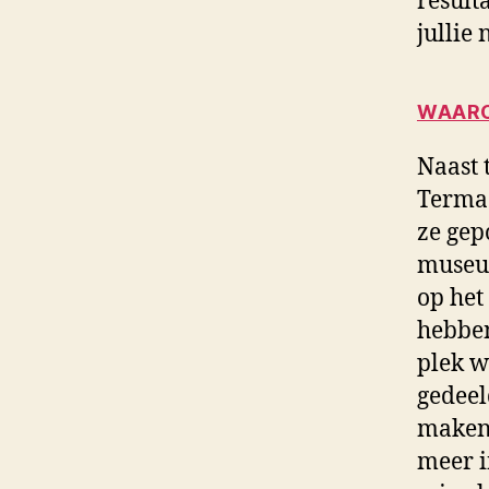
result
jullie
WAARO
Naast 
Termaa
ze gep
museum
op het
hebben
plek w
gedeel
maken 
meer i