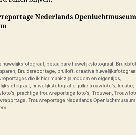
reportage Nederlands Openluchtmuseum
em
e huwelijksfotograaf
,
betaalbare huwelijksfotograaf
,
Bruidsfo
dsparen
,
Bruidsreportage
,
bruiloft
,
creative huwelijksfotograa
reportages die ik hier maak zijn modern en eigentijds
,
ijksfotograaf
,
huwelijksfotografie
,
jullie trouwfoto's
,
locatie
,
wfoto's
,
prachtige trouwreportage foto's
,
Trouwen
,
Trouwfot
wreportage
,
Trouwreportage Nederlands Openluchtmuseum 
hem