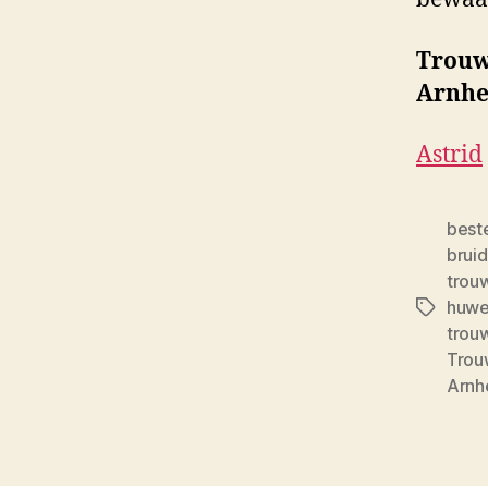
Trouw
Arnh
Astrid
best
brui
trouw
huwel
Tags
trou
Trou
Arn