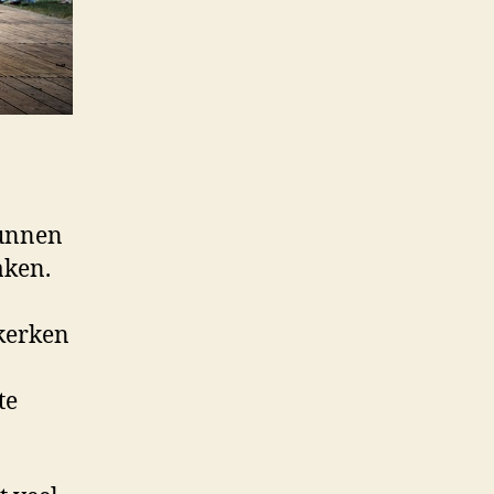
unnen
aken.
 kerken
te