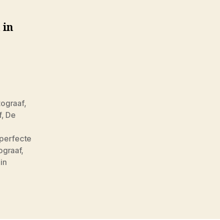
 in
tograaf
,
f
,
De
perfecte
ograaf
,
in