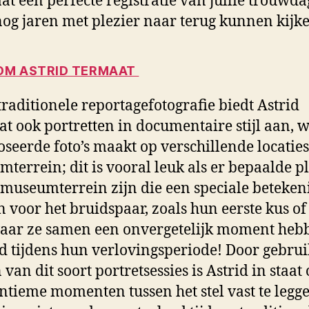
aat een perfecte registratie van jullie trouwd
 nog jaren met plezier naar terug kunnen kijk
M ASTRID TERMAAT
traditionele reportagefotografie biedt Astrid
t ook portretten in documentaire stijl aan, 
oseerde foto’s maakt op verschillende locaties
terrein; dit is vooral leuk als er bepaalde p
 museumterrein zijn die een speciale beteken
 voor het bruidspaar, zoals hun eerste kus of
aar ze samen een onvergetelijk moment heb
d tijdens hun verlovingsperiode! Door gebrui
van dit soort portretsessies is Astrid in staat
ntieme momenten tussen het stel vast te legg