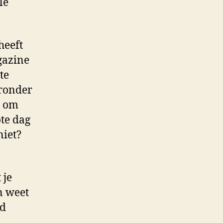
le
heeft
gazine
te
ronder
t om
te dag
niet?
 je
n weet
jd