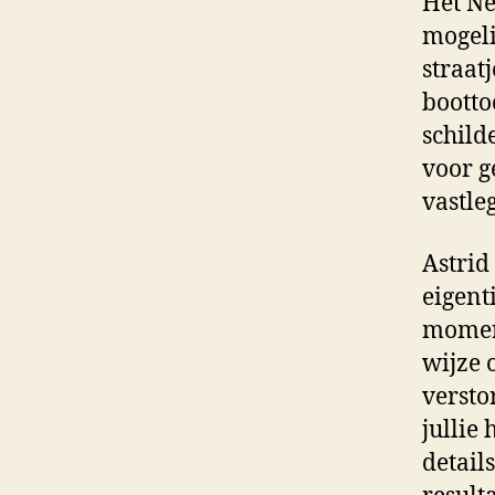
Het N
mogeli
straat
bootto
schild
voor g
vastle
Astrid
eigent
moment
wijze 
versto
jullie
detail