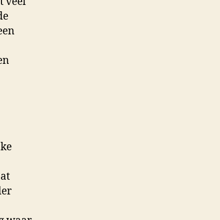
 veel
de
 een
en
jke
aat
der