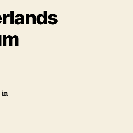
rlands
um
 in