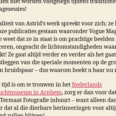
ien niet worden vastgelegd tijdens traditione
agesessies!
liteit van Astrid’s werk spreekt voor zich; ze 
loze publicaties gestaan waaronder Vogue Ma
je weet dat ze in staat is om prachtige beelden 
eren, ongeacht de lichtomstandigheden waa
kt! Ze gaat altijd verder en verder als het gaa
stleggen van die speciale momenten op de gro
n bruidspaar – dus waarom boekt u haar nu 
t tijd is om te trouwen in het
Nederlands
uchtmuseum in Arnhem
, zorg er dan voor dat
 Termaat Fotografie inhuurt – want alleen da
er dat al die dierbare herinneringen voor alti
d zullen blijven!