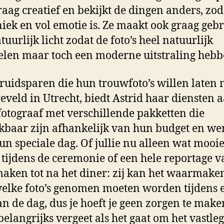
graag creatief en bekijkt de dingen anders, zod
niek en vol emotie is. Ze maakt ook graag geb
tuurlijk licht zodat de foto’s heel natuurlijk
len maar toch een moderne uitstraling hebb
ruidsparen die hun trouwfoto’s willen laten
eveld in Utrecht, biedt Astrid haar diensten a
otograaf met verschillende pakketten die
kbaar zijn afhankelijk van hun budget en w
un speciale dag. Of jullie nu alleen wat mooie 
 tijdens de ceremonie of een hele reportage v
aken tot na het diner: zij kan het waarmaken
elke foto’s genomen moeten worden tijdens 
an de dag, dus je hoeft je geen zorgen te make
s belangrijks vergeet als het gaat om het vastle