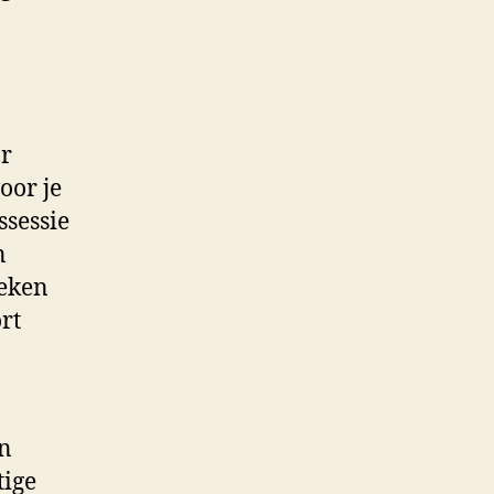
or
oor je
ssessie
n
oeken
rt
in
tige