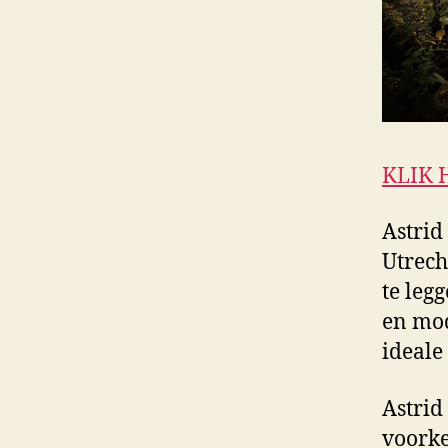
KLIK 
Astrid
Utrech
te leg
en mod
ideale
Astrid
voorke