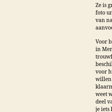
Ze is 
foto u
van na
aanvoe
Voor b
in Mer
trouwf
beschi
voor h
willen
klaarm
weet w
deel v
je iet