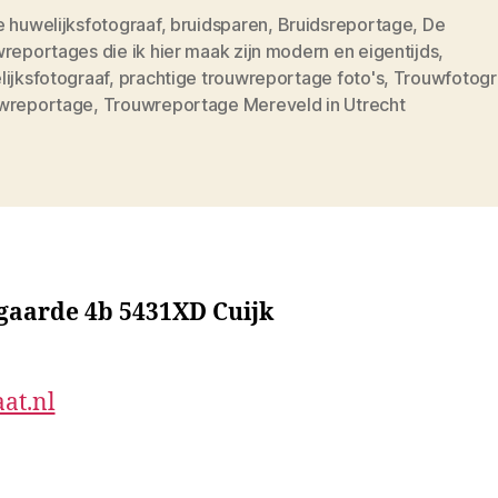
e huwelijksfotograaf
,
bruidsparen
,
Bruidsreportage
,
De
reportages die ik hier maak zijn modern en eigentijds
,
ijksfotograaf
,
prachtige trouwreportage foto's
,
Trouwfotogr
wreportage
,
Trouwreportage Mereveld in Utrecht
sgaarde 4b 5431XD Cuijk
at.nl