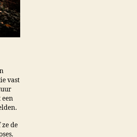
in
ie vast
tuur
t een
elden.
 ze de
oses.