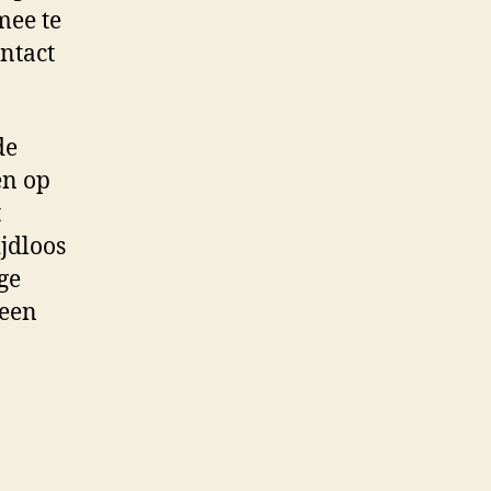
mee te
ntact
de
en op
t
jdloos
ge
 een