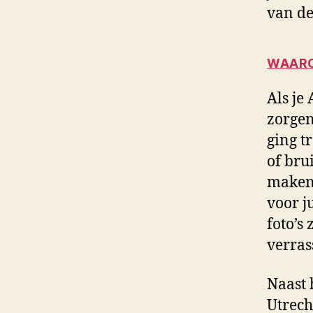
van de
WAARO
Als je
zorgen
ging t
of bru
maken 
voor j
foto’s
verras
Naast 
Utrech