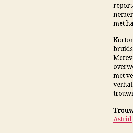
report
nemen 
met ha
Kortom
bruids
Mereve
overwe
met ve
verhal
trouwr
Trouw
Astrid