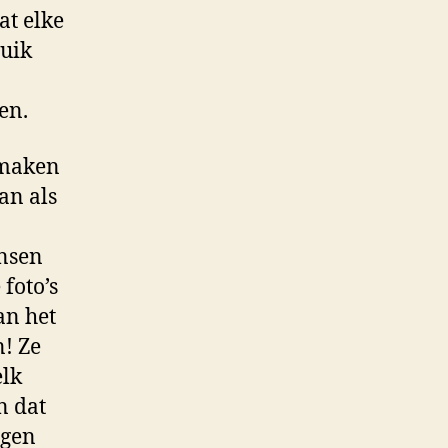
at elke
ruik
en.
 maken
an als
ensen
foto’s
an het
! Ze
elk
n dat
ggen