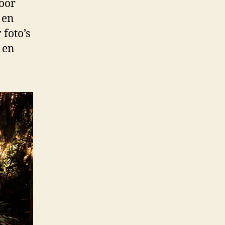
voor
 en
 foto’s
 en