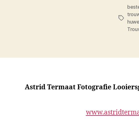
best
trouw
Tags
huwel
Trou
Astrid Termaat Fotografie Looier
www.astridterma