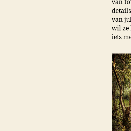
van fo
detail
van ju
wil ze
iets m