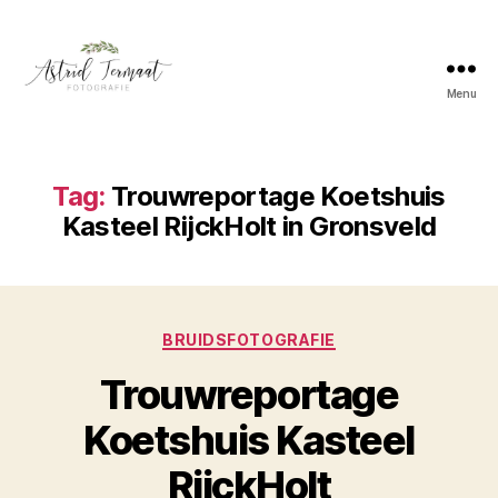
Menu
Astrid
Termaat
Bruidsfotografie
Tag:
Trouwreportage Koetshuis
Kasteel RijckHolt in Gronsveld
Categorieën
BRUIDSFOTOGRAFIE
Trouwreportage
Koetshuis Kasteel
RijckHolt