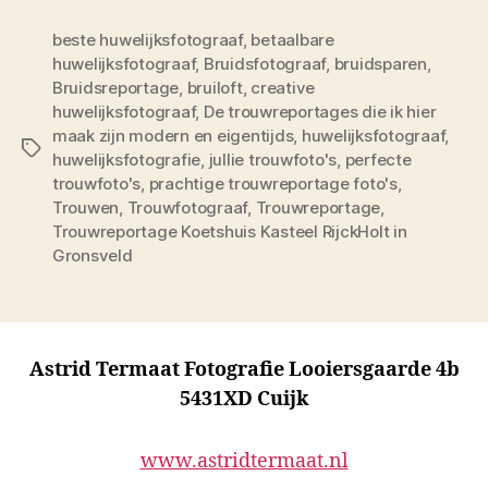
beste huwelijksfotograaf
,
betaalbare
huwelijksfotograaf
,
Bruidsfotograaf
,
bruidsparen
,
Bruidsreportage
,
bruiloft
,
creative
huwelijksfotograaf
,
De trouwreportages die ik hier
maak zijn modern en eigentijds
,
huwelijksfotograaf
,
Tags
huwelijksfotografie
,
jullie trouwfoto's
,
perfecte
trouwfoto's
,
prachtige trouwreportage foto's
,
Trouwen
,
Trouwfotograaf
,
Trouwreportage
,
Trouwreportage Koetshuis Kasteel RijckHolt in
Gronsveld
Astrid Termaat Fotografie Looiersgaarde 4b
5431XD Cuijk
www.astridtermaat.nl