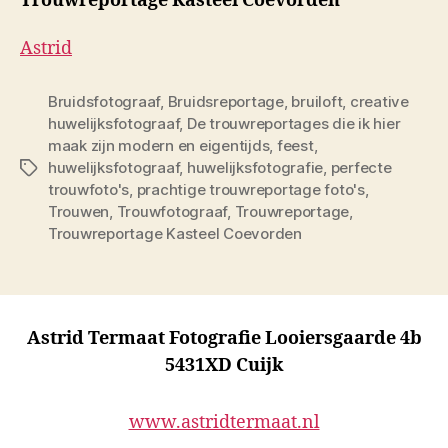
Trouwreportage Kasteel Coevorden
Astrid
Bruidsfotograaf
,
Bruidsreportage
,
bruiloft
,
creative
huwelijksfotograaf
,
De trouwreportages die ik hier
maak zijn modern en eigentijds
,
feest
,
huwelijksfotograaf
,
huwelijksfotografie
,
perfecte
Tags
trouwfoto's
,
prachtige trouwreportage foto's
,
Trouwen
,
Trouwfotograaf
,
Trouwreportage
,
Trouwreportage Kasteel Coevorden
Astrid Termaat Fotografie Looiersgaarde 4b
5431XD Cuijk
www.astridtermaat.nl