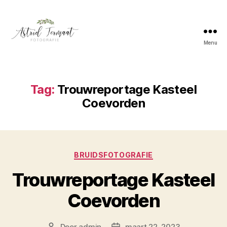
Menu
Astrid
Termaat
Bruidsfotografie
Tag:
Trouwreportage Kasteel
Coevorden
Categorieën
BRUIDSFOTOGRAFIE
Trouwreportage Kasteel
Coevorden
Door
admin
maart 22, 2023